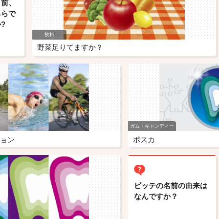
き前、
ちらで
?
飲料
野菜足りてますか？
ガム・キャンディー
ョン
ポスカ
イン
ビッテの名前の由来は
なんですか？