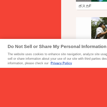
ポスカF
Do Not Sell or Share My Personal Information
スポーツサプリ
パワープロダクシ
The website uses cookies to enhance site navigation, analyze site usage
sell or share information about your use of our site with third parties de
エキストラ…
information, please check our
Privacy Policy
スポーツサプリ
パワープロダクシ
アミノ酸