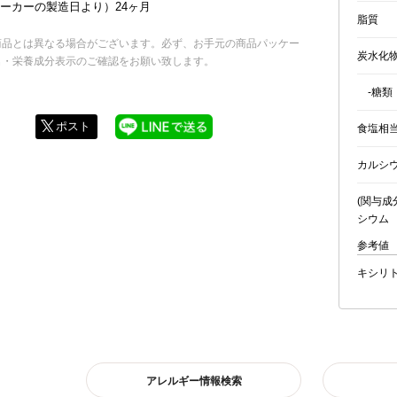
メーカーの製造日より）24ヶ月
脂質
商品とは異なる場合がございます。必ず、お手元の商品パッケー
炭水化
名・栄養成分表示のご確認をお願い致します。
-糖類
ポスト
食塩相
カルシ
(関与成
シウム
参考値 
キシリ
アレルギー情報検索