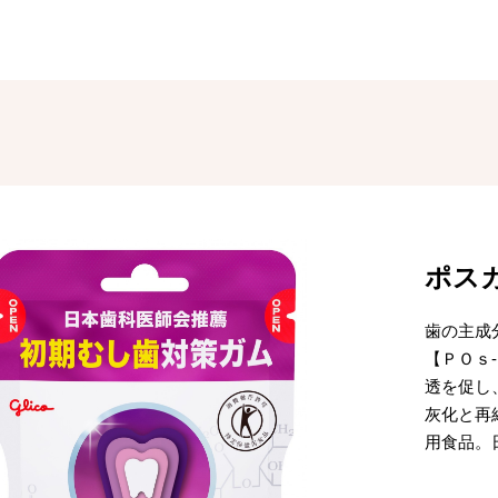
ポス
歯の主成
【ＰＯｓ
透を促し
灰化と再
用食品。