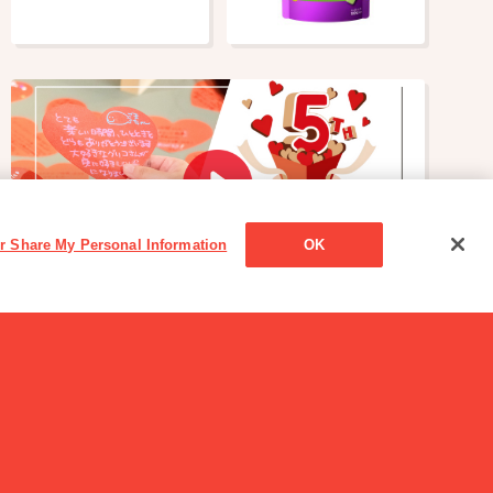
or Share My Personal Information
OK
読み物一覧
【開催レポート】with Glico 5周年記念ファンミーテ
ィング 『with Glico Town Tour』催行！