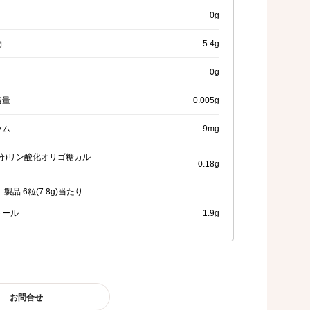
0g
物
5.4g
0g
当量
0.005g
ウム
9mg
分)リン酸化オリゴ糖カル
0.18g
製品 6粒(7.8g)当たり
トール
1.9g
お問合せ