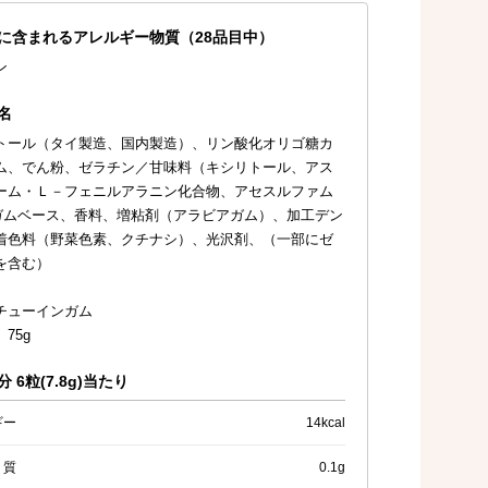
に含まれるアレルギー物質（28品目中）
ン
名
トール（タイ製造、国内製造）、リン酸化オリゴ糖カ
ム、でん粉、ゼラチン／甘味料（キシリトール、アス
ーム・Ｌ－フェニルアラニン化合物、アセスルファム
ガムベース、香料、増粘剤（アラビアガム）、加工デン
着色料（野菜色素、クチナシ）、光沢剤、（一部にゼ
を含む）
チューインガム
75g
 6粒(7.8g)当たり
ギー
14kcal
く質
0.1g