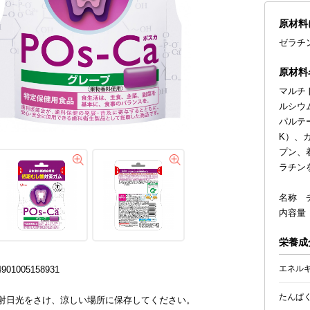
原材料
ゼラチ
原材料
マルチ
ルシウ
パルテ
K）、
プン、
ラチン
名称 
内容量 
栄養成分
エネル
01005158931
たんぱ
射日光をさけ、涼しい場所に保存してください。