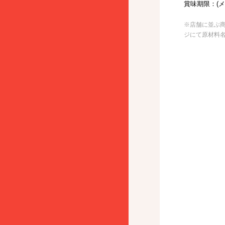
賞味期限：(
※店舗に並ぶ
ジにて原材料