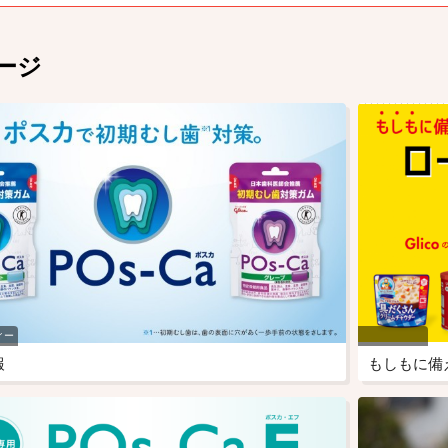
ージ
ィー
報
もしもに備