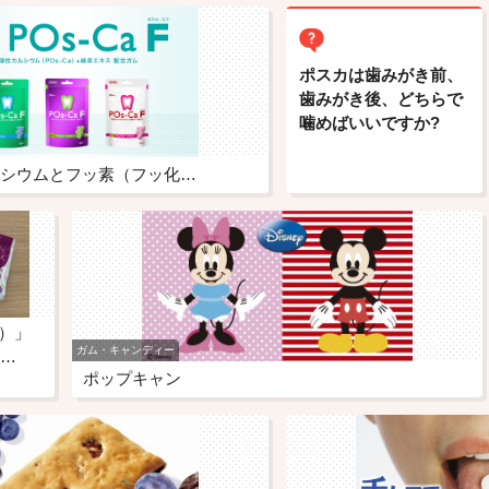
ポスカは歯みがき前、
歯みがき後、どちらで
噛めばいいですか?
シウムとフッ素（フッ化…
オ）」
ガム・キャンディー
…
ポップキャン