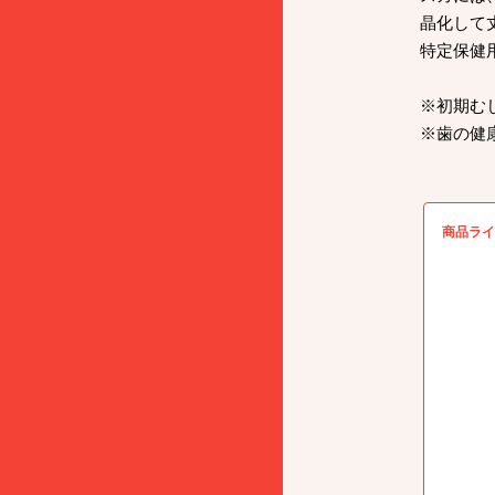
晶化して
特定保健
※初期む
※歯の健
商品ライ