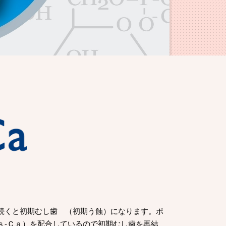
続くと初期むし歯 （初期う蝕）になります。ポ
ｓ-Ｃａ）を配合しているので初期むし歯を再結