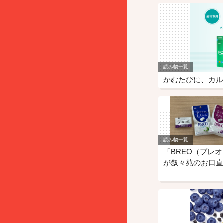
読み物一覧
かむたびに、カル
読み物一覧
「BREO（ブレ
が叙々苑のお口直