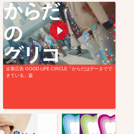
CM
企業広告 GOOD LIFE CIRCLE「からだはデータでで
きている」篇