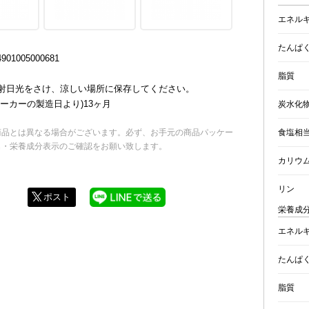
エネル
たんぱ
01005000681
脂質
射日光をさけ、涼しい場所に保存してください。
ーカーの製造日より)13ヶ月
炭水化
食塩相
商品とは異なる場合がございます。必ず、お手元の商品パッケー
名・栄養成分表示のご確認をお願い致します。
カリウ
リン
ポスト
栄養成分
エネル
たんぱ
脂質