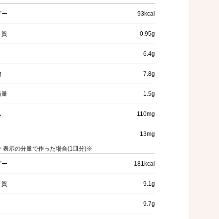
ギー
93kcal
く質
0.95g
6.4g
物
7.8g
当量
1.5g
ム
110mg
13mg
 表示の分量で作った場合(1皿分)※
ギー
181kcal
く質
9.1g
9.7g