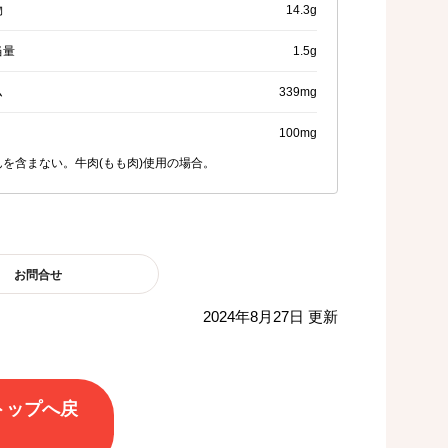
物
14.3g
当量
1.5g
ム
339mg
100mg
んを含まない。牛肉(もも肉)使用の場合。
お問合せ
2024年8月27日 更新
トップへ戻