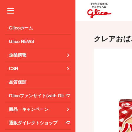
メニュー
Glicoホーム
クレアおば
Glico NEWS
企業情報
CSR
品質保証
Glicoファンサイト(with Glico Park)
商品・キャンペーン
通販ダイレクトショップ