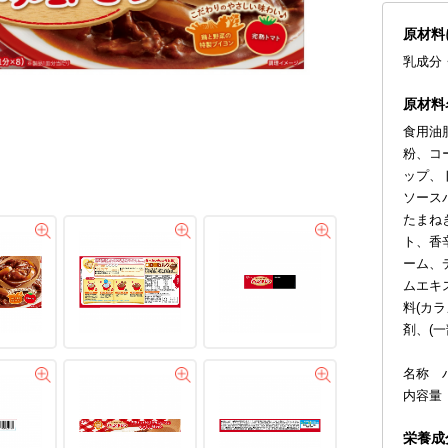
原材料
乳成分
原材料
食用油
粉、コ
ップ、
ソース
たまね
ト、香
ーム、
ムエキ
料(カ
剤、(
名称 
内容量 
栄養成分