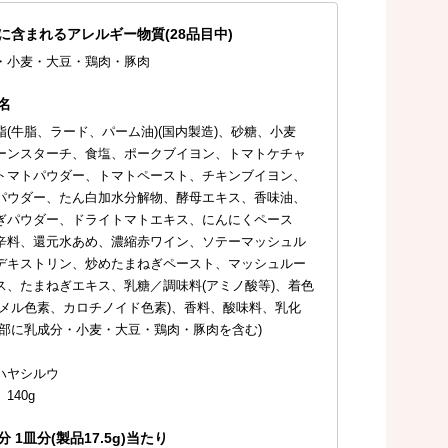
に含まれるアレルギー物質(28品目中)
・小麦・大豆・鶏肉・豚肉
名
脂(牛脂、ラード、パーム油)(国内製造)、砂糖、小麦
ーンスターチ、食塩、ポークブイヨン、トマトケチャ
トマトパウダー、トマトペースト、チキンブイヨン、
パウダー、たん白加水分解物、酵母エキス、香味油、
ぎパウダー、ドライトマトエキス、にんにくペース
辛料、還元水あめ、濃縮赤ワイン、ソテーマッシュル
デキストリン、炒めたまねぎペースト、マッシュルー
ス、たまねぎエキス、乳糖／調味料(アミノ酸等)、着色
ラメル色素、カロチノイド色素)、香料、酸味料、乳化
一部に乳成分・小麦・大豆・鶏肉・豚肉を含む)
ハヤシルウ
140g
 1皿分(製品17.5g)当たり