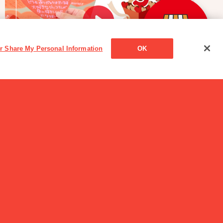
or Share My Personal Information
OK
読み物一覧
【開催レポート】with Glico 5周年記念ファンミーテ
ィング 『with Glico Town Tour』催行！
幼児のみものの特徴
は?