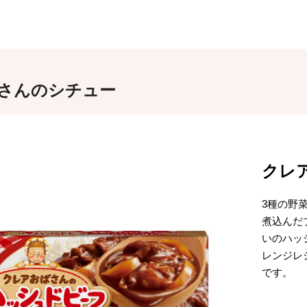
さんのシチュー
クレ
3種の野
煮込んだ
いのハッ
レンジレ
です。