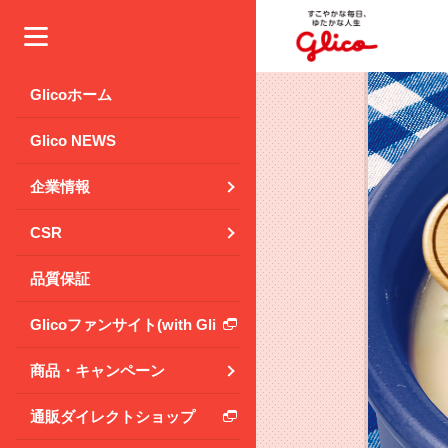
メニュー
Glicoホーム
Glico NEWS
企業情報
CSR
品質保証
Glicoファンサイト(with Glico Park)
商品・キャンペーン
通販ダイレクトショップ