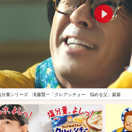
塩分量シリーズ 滝藤賢一「クレアシチュー 悩める父」篇篇