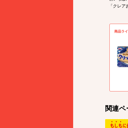
「クレア
商品ライ
関連ペ