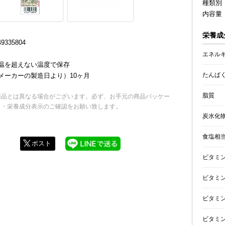
種類別
内容量 
栄養成分
335804
エネル
温を超えない温度で保存
たんぱ
メーカーの製造日より）10ヶ月
脂質
商品とは異なる場合がございます。必ず、お手元の商品パッケー
名・栄養成分表示のご確認をお願い致します。
炭水化
食塩相
ポスト
ビタミ
ビタミン
ビタミン
ビタミン