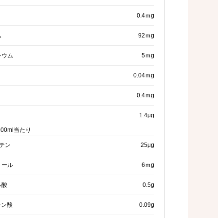
0.4ｍg
ム
92ｍg
シウム
5ｍg
0.04ｍg
0.4ｍg
1.4μg
100ml当たり
テン
25μg
トール
6ｍg
ル酸
0.5g
レン酸
0.09g