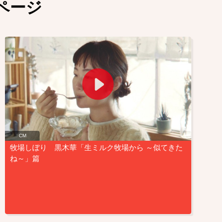
ページ
CM
牧場しぼり 黒木華「生ミルク牧場から ～似てきた
ね～」篇