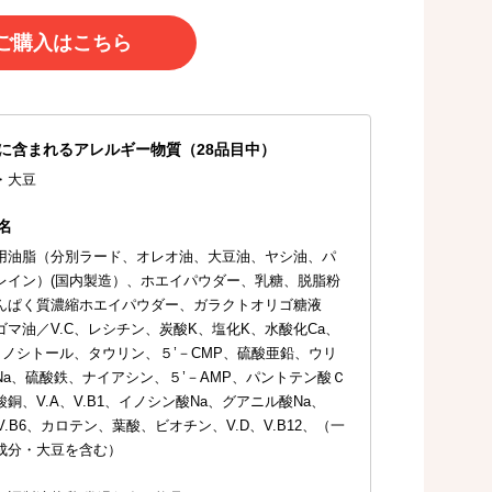
ご購入はこちら
に含まれるアレルギー物質（28品目中）
・大豆
名
用油脂（分別ラード、オレオ油、大豆油、ヤシ油、パ
レイン）(国内製造）、ホエイパウダー、乳糖、脱脂粉
んぱく質濃縮ホエイパウダー、ガラクトオリゴ糖液
ゴマ油／V.C、レシチン、炭酸K、塩化K、水酸化Ca、
、イノシトール、タウリン、５’－CMP、硫酸亜鉛、ウリ
Na、硫酸鉄、ナイアシン、５’－AMP、パントテン酸Ｃ
銅、V.A、V.B1、イノシン酸Na、グアニル酸Na、
、V.B6、カロテン、葉酸、ビオチン、V.D、V.B12、（一
成分・大豆を含む）