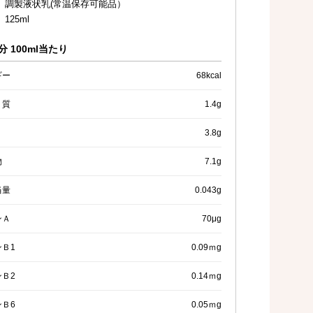
 調製液状乳(常温保存可能品）
125ml
 100ml当たり
ギー
68kcal
く質
1.4g
3.8g
物
7.1g
当量
0.043g
ンＡ
70μg
Ｂ1
0.09ｍg
Ｂ2
0.14ｍg
Ｂ6
0.05ｍg