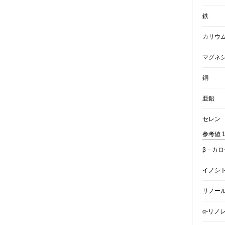
鉄
カリウ
マグネ
銅
亜鉛
セレン
参考値 
β－カロ
イノシ
リノー
α-リノ