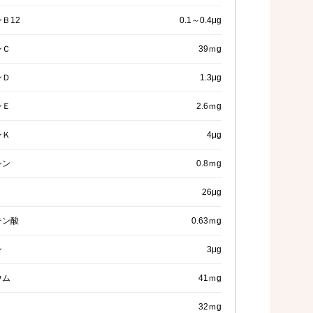
Ｂ12
0.1～0.4μg
ンＣ
39ｍg
ンＤ
1.3μg
ンＥ
2.6ｍg
ンＫ
4μg
シン
0.8ｍg
26μg
テン酸
0.63ｍg
ン
3μg
ウム
41ｍg
32ｍg