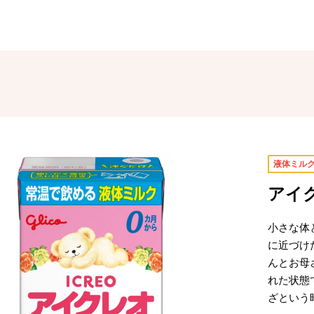
液体ミル
アイ
小さな体
に近づけ
んとお母
れた状態
ざという