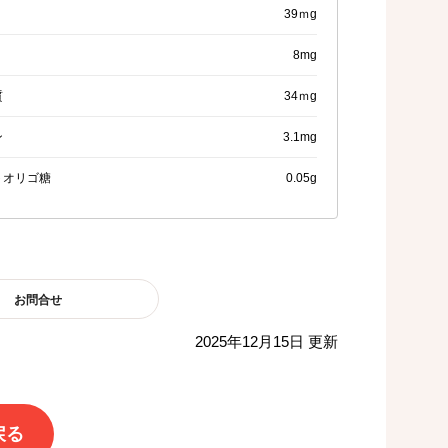
39ｍg
8mg
質
34ｍg
ン
3.1mg
トオリゴ糖
0.05g
お問合せ
2025年12月15日 更新
戻る