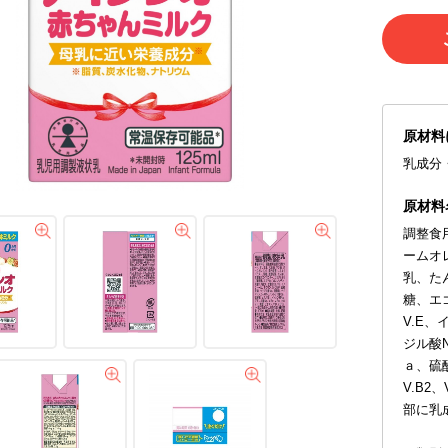
原材料
乳成分
原材料
調整食
ームオ
乳、た
糖、エ
V.E
ジル酸
ａ、硫酸
V.B2
部に乳