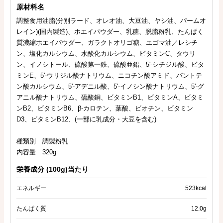
原材料名
調整食用油脂(分別ラード、オレオ油、大豆油、ヤシ油、パームオ
レイン)(国内製造)、ホエイパウダー、乳糖、脱脂粉乳、たんぱく
質濃縮ホエイパウダー、ガラクトオリゴ糖、エゴマ油／レシチ
ン、塩化カルシウム、水酸化カルシウム、ビタミンC、タウリ
ン、イノシトール、硫酸第一鉄、硫酸亜鉛、5'-シチジル酸、ビタ
ミンE、5'-ウリジル酸ナトリウム、ニコチン酸アミド、パントテ
ン酸カルシウム、5'-アデニル酸、5'-イノシン酸ナトリウム、5'-グ
アニル酸ナトリウム、硫酸銅、ビタミンB1、ビタミンA、ビタミ
ンB2、ビタミンB6、β-カロテン、葉酸、ビオチン、ビタミン
D3、ビタミンB12、(一部に乳成分・大豆を含む)
種類別 調製粉乳
内容量 320g
栄養成分 (100g)当たり
エネルギー
523kcal
たんぱく質
12.0g