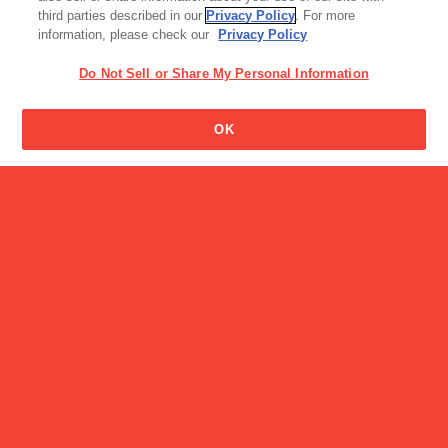
third parties described in our
Privacy Policy
. For more
information, please check our
Privacy Policy
Do Not Sell or Share My Personal Information
OK
加工食品・カレー
亜麻仁（あまに）サイクル
商品
アソビグリコ おもちゃのあそびかた