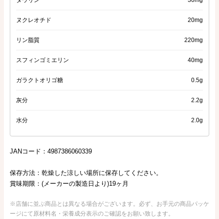
タウリン
30mg
ヌクレオチド
20mg
リン脂質
220mg
スフィンゴミエリン
40mg
ガラクトオリゴ糖
0.5g
灰分
2.2g
水分
2.0g
JANコード：4987386060339
保存方法：乾燥した涼しい場所に保存してください。
賞味期限：(メーカーの製造日より)19ヶ月
※店舗に並ぶ商品とは異なる場合がございます。必ず、お手元の商品パッケ
ージにて原材料名・栄養成分表示のご確認をお願い致します。