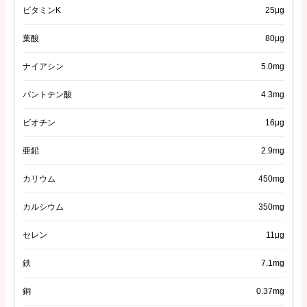
ビタミンK
25μg
葉酸
80μg
ナイアシン
5.0mg
パントテン酸
4.3mg
ビオチン
16μg
亜鉛
2.9mg
カリウム
450mg
カルシウム
350mg
セレン
11μg
鉄
7.1mg
銅
0.37mg