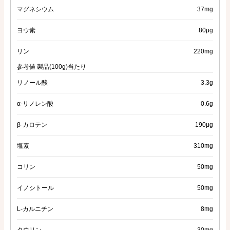
マグネシウム
37mg
ヨウ素
80μg
リン
220mg
参考値 製品(100g)当たり
リノール酸
3.3g
α-リノレン酸
0.6g
β-カロテン
190μg
塩素
310mg
コリン
50mg
イノシトール
50mg
L-カルニチン
8mg