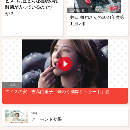
ビスコにはどんな種類の乳
酸菌が入っているのです
読み物一覧
か？
井口 雄翔さんの2024年度第
1回レポ…
CM
アイスの実 吉高由里子「味わう濃厚ジェラート」篇
飲料
アーモンド効果