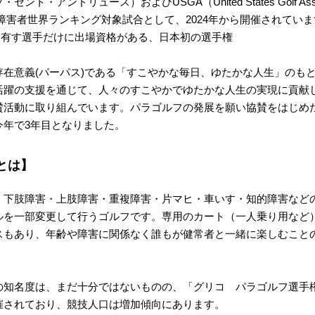
ント・アンドリュース）およびUSGA（United States Golf Asso
障害者世界ランキング対象試合として、2024年から開催されていま
スを有す選手だけに出場資格がある、日本初の選手権
存在意義(パーパス)である「すこやかな毎日、ゆたかな人生」のも
活躍の支援を通じて、人々のすこやかでゆたかな人生の実現に貢献
賛活動に取り組んでいます。パラゴルフの発展を願い協賛をはじめた
今年で3年目となりました。
とは】
、下肢障害・上肢障害・重複障害・片マヒ・車いす・知的障害など
ルを一部変更して行うゴルフです。専用のカート（一人乗り用など
スもあり、年齢や障害に関係なく誰もが健常者と一緒に楽しむこと
の知名度は、まだ十分ではないものの、「グリコ パラゴルフ選手
催されており、競技人口は増加傾向にあります。