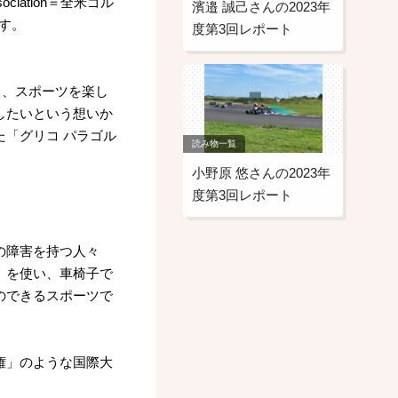
ciation＝全米ゴル
濱邉 誠己さんの2023年
す。
度第3回レポート
と、スポーツを楽し
したいという想いか
「グリコ パラゴル
読み物一覧
小野原 悠さんの2023年
度第3回レポート
の障害を持つ人々
）を使い、車椅子で
のできるスポーツで
権」のような国際大