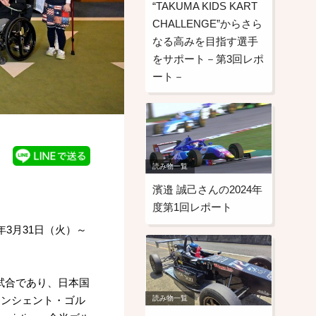
“TAKUMA KIDS KART
CHALLENGE”からさら
なる高みを目指す選手
をサポート－第3回レポ
ート－
読み物一覧
濱邉 誠己さんの2024年
度第1回レポート
年3月31日（火）～
試合であり、日本国
読み物一覧
アンド・エンシェント・ゴル