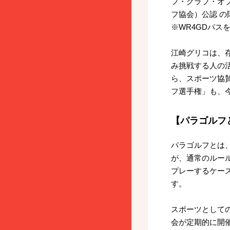
フ・クラブ・オブ・セ
フ協会）公認 の
※WR4GDパ
江崎グリコは、
み挑戦する人の
ら、スポーツ協
フ選手権」も、
【パラゴルフ
パラゴルフとは
が、通常のルー
プレーするケー
す。
スポーツとして
会が定期的に開