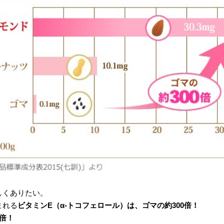
しくありたい。
まれる
ビタミンE（α-トコフェロール）は、ゴマの約300倍！
倍！