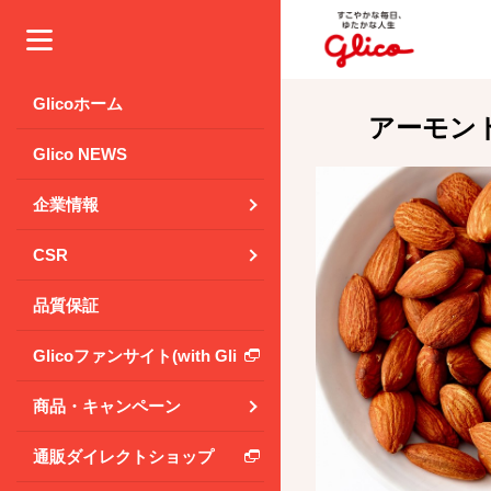
メニュー
Glicoホーム
アーモン
Glico NEWS
企業情報
CSR
品質保証
Glicoファンサイト(with Glico Park)
商品・キャンペーン
通販ダイレクトショップ