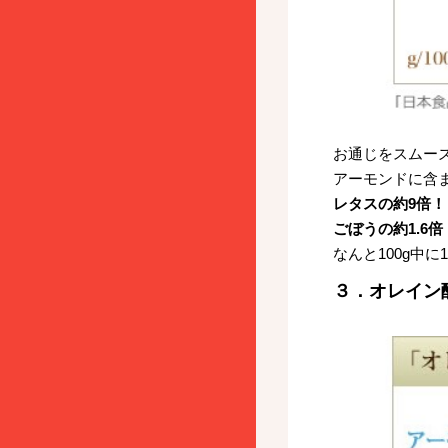
お通じをスムー
アーモンドに含
レタスの約9倍！
ごぼうの約1.6倍
なんと100g中に
３．オレイン酸