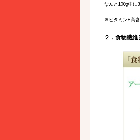
なんと100g中に
※ビタミンE高含
２．食物繊維