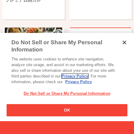
Do Not Sell or Share My Personal
牛乳を飲むとお腹がゴロゴ
Information
ロするのはなぜですか?
読み物一覧
The website uses cookies to enhance site navigation,
アスリート提案 おうちでつ
analyze site usage, and assist in our marketing efforts. We
くろう！簡単…
also sell or share information about your use of our site with
third parties described in our
Privacy Policy
. For more
information, please check our
Privacy Policy
Do Not Sell or Share My Personal Information
ビッテの名前の由来はなん
OK
ですか？
美容食品
αGヘスペリジン通販サイト