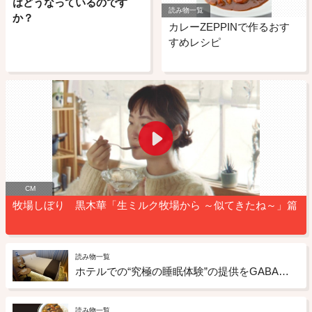
はどうなっているのです
読み物一覧
か？
カレーZEPPINで作るおす
すめレシピ
CM
牧場しぼり 黒木華「生ミルク牧場から ～似てきたね～」篇
読み物一覧
ホテルでの“究極の睡眠体験”の提供をGABAチョコレートもサポート ドーミーインの「睡眠ととのいルーム」への取り組み
読み物一覧