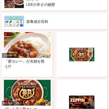
LEEの辛さの秘密
栄養成分百科
読み物一覧
「家カレー」が夫婦を救
う!?
加工食品・カレー
プレミアム熟カレー