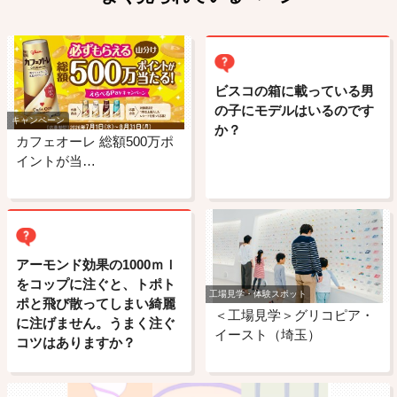
ビスコの箱に載っている男
の子にモデルはいるのです
キャンペーン
か？
カフェオーレ 総額500万ポ
イントが当…
アーモンド効果の1000ｍｌ
をコップに注ぐと、トポト
工場見学・体験スポット
ポと飛び散ってしまい綺麗
＜工場見学＞グリコピア・
に注げません。うまく注ぐ
イースト（埼玉）
コツはありますか？