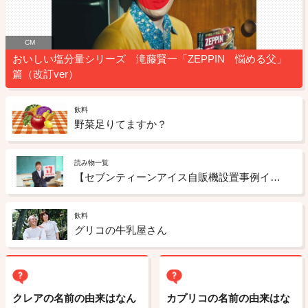
CM
おいしい塩分量シリーズ 滝藤賢一「ZEPPIN 悩める父」
篇（改訂ver）
飲料
野菜足りてますか？
読み物一覧
【セブンティーンアイス自販機設置事例インタビューVol.4】うちの高校にも置けちゃう！？ 全国の高校にセブンティーンアイス自販機が増殖中！ 大阪府立八尾北高校の場合
飲料
グリコの牛乳屋さん
クレアの名前の由来はなん
カプリコの名前の由来はな