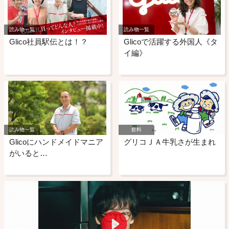
読み物一覧
読み物一覧
Glico社員駅伝とは！？
Glicoで活躍する外国人《タ
イ編》
読み物一覧
飲料
Glicoにハンドメイドマニア
グリコＪＡ牛乳さが生まれ
がいると…