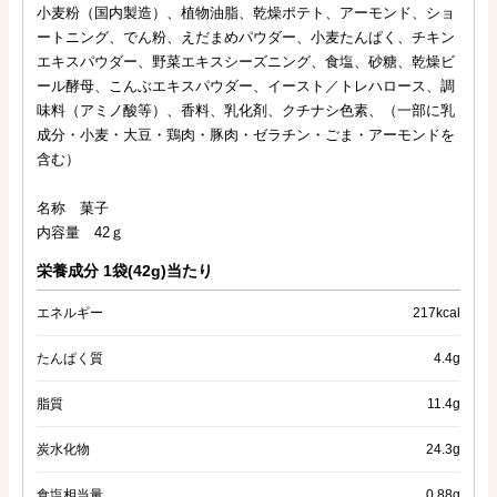
小麦粉（国内製造）、植物油脂、乾燥ポテト、アーモンド、ショ
ートニング、でん粉、えだまめパウダー、小麦たんぱく、チキン
エキスパウダー、野菜エキスシーズニング、食塩、砂糖、乾燥ビ
ール酵母、こんぶエキスパウダー、イースト／トレハロース、調
味料（アミノ酸等）、香料、乳化剤、クチナシ色素、（一部に乳
成分・小麦・大豆・鶏肉・豚肉・ゼラチン・ごま・アーモンドを
含む）
名称 菓子
内容量 42ｇ
栄養成分 1袋(42g)当たり
エネルギー
217kcal
たんぱく質
4.4g
脂質
11.4g
炭水化物
24.3g
食塩相当量
0.88g