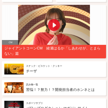
CM
ジャイアントコーンCM 綾瀬はるか「しあわせが、とまら
ない」篇
スナック・ビスケット・クッキー
チーザ
読み物一覧
苦悩！？努力！？開発担当者のホンネとは
スポーツサプリ