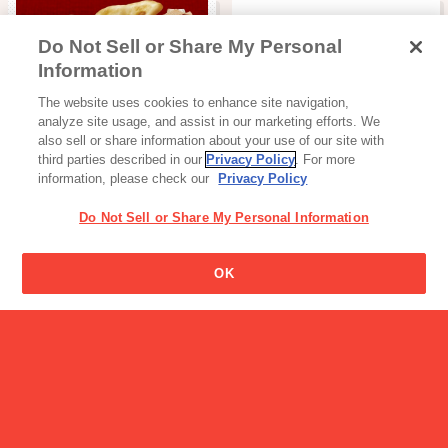
Do Not Sell or Share My Personal
ビスコの男の子の名前はな
Information
んですか?
スナック・ビスケット・クッキー
The website uses cookies to enhance site navigation,
コメッコ
analyze site usage, and assist in our marketing efforts. We
also sell or share information about your use of our site with
third parties described in our
Privacy Policy
. For more
information, please check our
Privacy Policy
Do Not Sell or Share My Personal Information
製品の名前はどうやって決
OK
めるのですか?
バランス栄養食
毎日果実