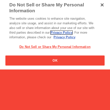
Do Not Sell or Share My Personal
製品の名前はどうやって決
Information
めるのですか?
飲料
The website uses cookies to enhance site navigation,
高原特選牛乳
analyze site usage, and assist in our marketing efforts. We
also sell or share information about your use of our site with
third parties described in our
Privacy Policy
. For more
information, please check our
Privacy Policy
Do Not Sell or Share My Personal Information
OK
チョコレート
LIBERA (リベラ)