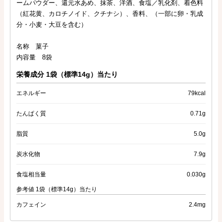
ームパウダー、還元水あめ、抹茶、洋酒、食塩／乳化剤、着色料
（紅花黄、カロチノイド、クチナシ）、香料、（一部に卵・乳成
分・小麦・大豆を含む）
名称 菓子
内容量 8袋
栄養成分 1袋（標準14g）当たり
エネルギー
79kcal
たんぱく質
0.71g
脂質
5.0g
炭水化物
7.9g
食塩相当量
0.030g
参考値 1袋（標準14g）当たり
カフェイン
2.4mg