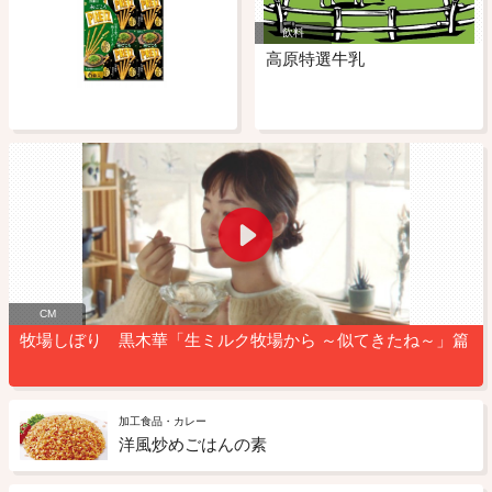
飲料
高原特選牛乳
CM
牧場しぼり 黒木華「生ミルク牧場から ～似てきたね～」篇
加工食品・カレー
洋風炒めごはんの素