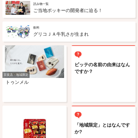
読み物一覧
ご当地ポッキーの開発者に迫る！
飲料
グリコＪＡ牛乳さが生まれ
ビッテの名前の由来はなん
ですか？
百貨店・地域限定
トゥンメル
「地域限定」とはなんです
か?