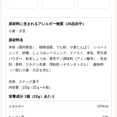
原材料に含まれるアレルギー物質（28品目中）
小麦・大豆
原材料名
米粉（国内製造）、植物油脂、でん粉、小麦たんぱく、ショート
ニング、砂糖、しょうゆシーズニング、イースト、食塩、野沢菜
パウダー、粉末しょうゆ、唐辛子／調味料（アミノ酸等）、乳化
剤、香料、クチナシ色素、増粘剤（キサンタンガム）、酸味料、
（一部に小麦・大豆を含む）
名称 スナック菓子
内容量 132g（22ｇ×６箱）
栄養成分 1箱（22g）あたり
エネルギー
107kcal
たんぱく質
2.9g