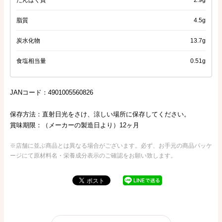
脂質
4.5g
炭水化物
13.7g
食塩相当量
0.51g
JANコード：4901005560826
保存方法：直射日光をさけ、涼しい場所に保存してください。
賞味期限：（メーカーの製造日より）12ヶ月
※店舗に並ぶ商品とは異なる場合がございます。必ず、お手元の商品パッケ
ージにて原材料名・栄養成分表示のご確認をお願い致します。