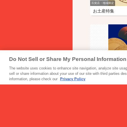
百貨店・地域限定
お土産特集
Do Not Sell or Share My Personal Information
チョコレート
神戸ローストショ
The website uses cookies to enhance site navigation, analyze site usage
sell or share information about your use of our site with third parties de
information, please check our
Privacy Policy