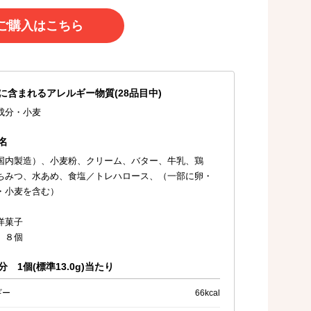
ご購入はこちら
に含まれるアレルギー物質(28品目中)
成分・小麦
名
国内製造）、小麦粉、クリーム、バター、牛乳、鶏
ちみつ、水あめ、食塩／トレハロース、（一部に卵・
・小麦を含む）
洋菓子
 ８個
 1個(標準13.0g)当たり
ギー
66kcal