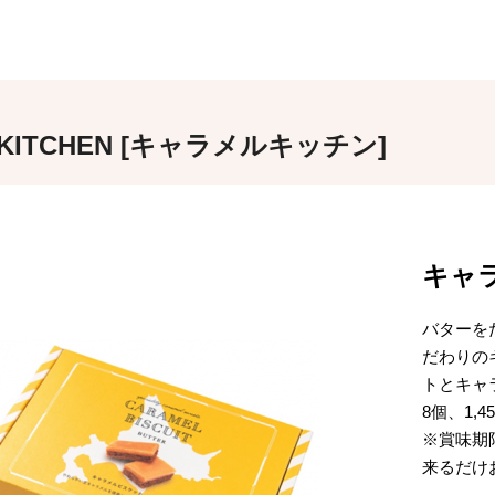
 KITCHEN [キャラメルキッチン]
キャ
バターを
だわりの
トとキャ
8個、1,
※賞味期
来るだけ