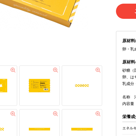
原材料
卵・乳
原材料
砂糖（
卵、は
乳成分
名称 
内容量
栄養成分
エネル