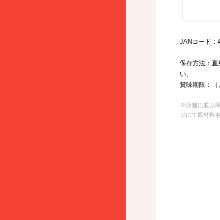
JANコード：49
保存方法：直
い。
賞味期限：（
※店舗に並ぶ
ジにて原材料