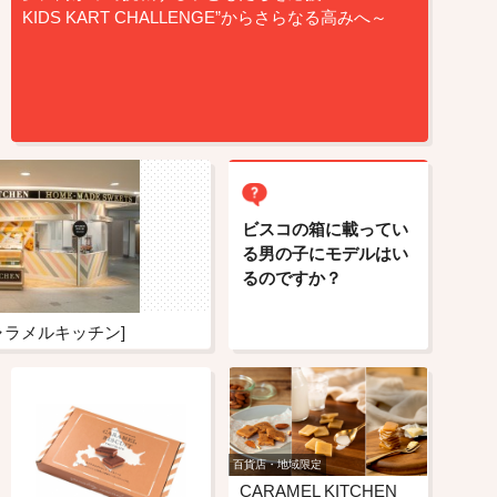
KIDS KART CHALLENGE”からさらなる高みへ～
ビスコの箱に載ってい
る男の子にモデルはい
るのですか？
[キャラメルキッチン]
百貨店・地域限定
CARAMEL KITCHEN