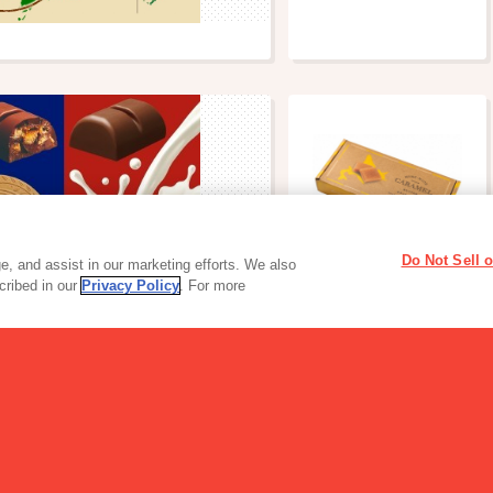
Do Not Sell 
コラ
, and assist in our marketing efforts. We also
scribed in our
Privacy Policy
. For more
バランス栄養食
バランスオンminiケーキ