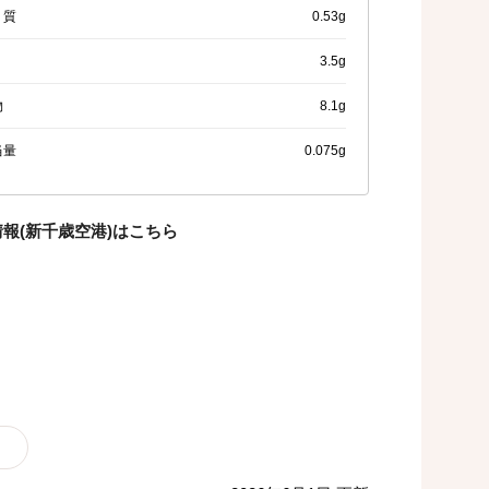
く質
0.53g
3.5g
物
8.1g
当量
0.075g
報(新千歳空港)はこちら