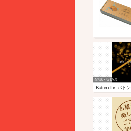
百貨店・地域限定
Baton d’or [バ