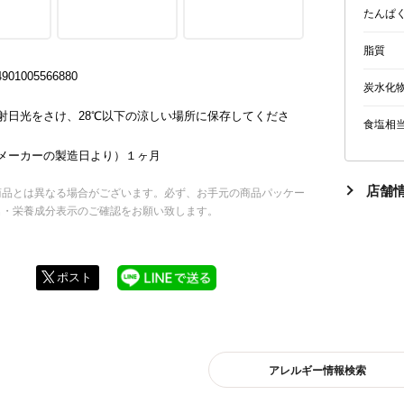
たんぱ
脂質
01005566880
炭水化
射日光をさけ、28℃以下の涼しい場所に保存してくださ
食塩相
メーカーの製造日より）１ヶ月
店舗情
商品とは異なる場合がございます。必ず、お手元の商品パッケー
名・栄養成分表示のご確認をお願い致します。
ポスト
アレルギー情報検索