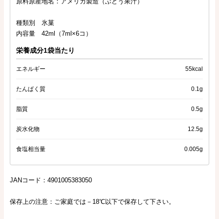
原料原産地名：アメリカ製造（ぶどう果汁）
種類別 氷菓
内容量 42ml（7ml×6コ）
栄養成分1袋当たり
エネルギー
55kcal
たんぱく質
0.1g
脂質
0.5g
炭水化物
12.5g
食塩相当量
0.005g
JANコード：4901005383050
保存上の注意：ご家庭では－18℃以下で保存して下さい。