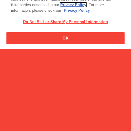
third parties described in our
Privacy Policy
. For more
information, please check our
Privacy Policy
Do Not Sell or Share My Personal Information
OK
アイス
手づくり風ソフトコーン
工場見学・体験スポット
PAPICO Factory Tour