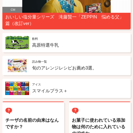
CM
おいしい塩分量シリーズ 滝藤賢一「ZEPPIN 悩める父」
篇（改訂ver）
飲料
高原特選牛乳
読み物一覧
旬のアレンジレシピお薦め3選。
アイス
スマイルプラス＋
チーザの名前の由来はなん
お菓子に使われている添加
ですか？
物は何のために入れている