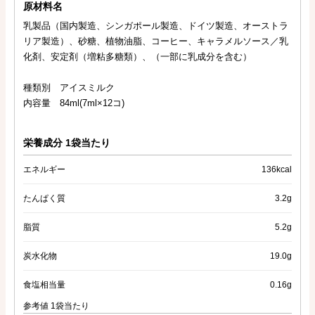
原材料名
乳製品（国内製造、シンガポール製造、ドイツ製造、オーストラ
リア製造）、砂糖、植物油脂、コーヒー、キャラメルソース／乳
化剤、安定剤（増粘多糖類）、（一部に乳成分を含む）
種類別 アイスミルク
内容量 84ml(7ml×12コ)
栄養成分 1袋当たり
エネルギー
136kcal
たんぱく質
3.2g
脂質
5.2g
炭水化物
19.0g
食塩相当量
0.16g
参考値 1袋当たり