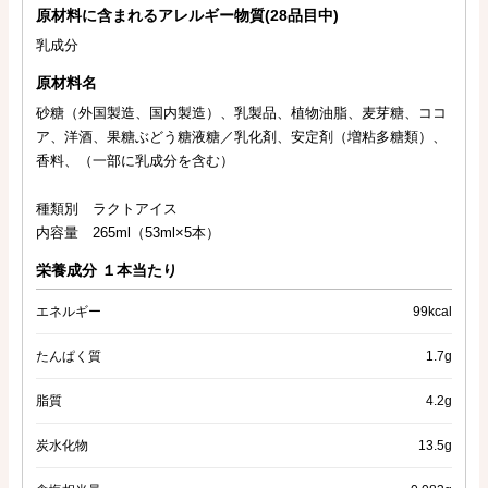
原材料に含まれるアレルギー物質(28品目中)
乳成分
原材料名
砂糖（外国製造、国内製造）、乳製品、植物油脂、麦芽糖、ココ
ア、洋酒、果糖ぶどう糖液糖／乳化剤、安定剤（増粘多糖類）、
香料、（一部に乳成分を含む）
種類別 ラクトアイス
内容量 265ml（53ml×5本）
栄養成分 １本当たり
エネルギー
99kcal
たんぱく質
1.7g
脂質
4.2g
炭水化物
13.5g