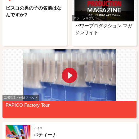
ビスコの男の子の名前はな
んですか?
スポーツサプリ
パワープロダクション マガ
ジンサイト
工場見学・体験スポット
PAPICO Factory Tour
アイス
パティーナ