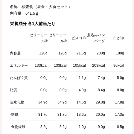
名称 検査食（昼食・夕食セット）
内容量 641.5ｇ
栄養成分 各1人前当たり
ゼリーミー
ゼリーミー
煮込みハン
ビスコ ®
白がゆ
ル®
ル®
バーグ
内容量
120g
120g
21.5g
200g
180g
エネルギー
133kcal
133kcal
105kcal
203kcal
90kcal
たんぱく質
0.0g
0.0g
1.1g
7.4g
5.0g
脂質
0.0g
0.0g
4.9g
8.4g
0.0g
炭水化物
34.9g
34.9g
14.6g
29.0g
17.8g
-糖質
31.7g
31.7g
13.6g
20.0g
17.3g
-食物繊維
3.2g
3.2g
1.0g
9.0g
0.5g