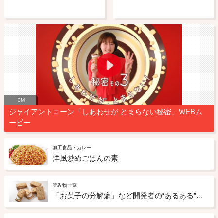
CM
ジャイアントコーン「しあわせが とまらない秘密」WEBム
ービー
加工食品・カレー
洋風炒めごはんの素
読み物一覧
「お菓子の分解癖」など開発者の“あるある”を探る