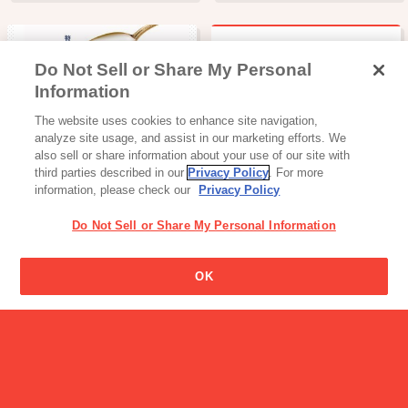
Do Not Sell or Share My Personal
牛乳は夜飲むと太るのです
Information
か?
ヨーグルト・プリン・ゼリー
The website uses cookies to enhance site navigation,
おいしいカスピ海
analyze site usage, and assist in our marketing efforts. We
also sell or share information about your use of our site with
third parties described in our
Privacy Policy
. For more
information, please check our
Privacy Policy
Do Not Sell or Share My Personal Information
OK
飲料
グリコ牛乳