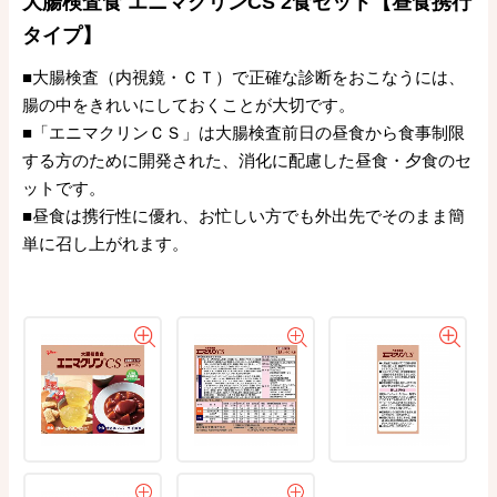
大腸検査食 エニマクリンCS 2食セット【昼食携行
タイプ】
■大腸検査（内視鏡・ＣＴ）で正確な診断をおこなうには、
腸の中をきれいにしておくことが大切です。
■「エニマクリンＣＳ」は大腸検査前日の昼食から食事制限
する方のために開発された、消化に配慮した昼食・夕食のセ
ットです。
■昼食は携行性に優れ、お忙しい方でも外出先でそのまま簡
単に召し上がれます。