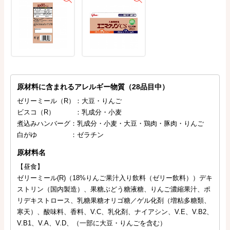
原材料に含まれるアレルギー物質（28品目中）
ゼリーミール（R）：大豆・りんご
ビスコ（R） ：乳成分・小麦
煮込みハンバーグ：乳成分・小麦・大豆・鶏肉・豚肉・りんご
白がゆ ：ゼラチン
原材料名
【昼食】
ゼリーミール(R)（18%りんご果汁入り飲料（ゼリー飲料））デキ
ストリン（国内製造）、果糖ぶどう糖液糖、りんご濃縮果汁、ポ
リデキストロース、乳糖果糖オリゴ糖／ゲル化剤（増粘多糖類、
寒天）、酸味料、香料、V.C、乳化剤、ナイアシン、V.E、V.B2、
V.B1、V.A、V.D、（一部に大豆・りんごを含む）