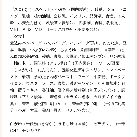
ビスコ(R)（ビスケット）小麦粉（国内製造）、砂糖、ショートニ
ング、乳糖、植物油脂、全粉乳、イヌリン、発酵液、食塩、でん
粉、小麦たんぱく、乳酸菌／炭酸Ca、膨脹剤、香料、乳化剤、
V.B1、V.B2、V.D、（一部に乳成分・小麦を含む）
【夕食】
煮込みハンバーグ（ハンバーグ）ハンバーグ[鶏肉、たまねぎ、豆
腐、豚脂、つなぎ(パン粉)、しょうゆ、発酵調味料、香辛料、た
ん白加水分解物、砂糖、食塩、大豆油／加工デンプン、リン酸塩
（Na，K）、調味料（アミノ酸）]（国内製造）、ソース[野菜
（じゃがいも、にんじん）、難消化性デキストリン、トマトペー
スト、砂糖、炒めたまねぎペースト、ラード、小麦粉、ポークブ
イヨン、ウスターソース、食塩、濃縮赤ワイン、たん白加水分解
物、酵母エキス、香味油、香辛料／増粘剤（加工デンプン）、調
味料（アミノ酸等）、着色料（カラメル色素、カロチノイド色
素）、香料、酸化防止剤（V.E）、香辛料抽出物]、（一部に乳成
分・小麦・大豆・鶏肉・豚肉・りんごを含む）
白がゆ（米飯類（かゆ））うるち米（国産）、ゼラチン、（一部
にゼラチンを含む）