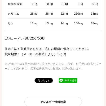
食塩相当量
0.1g
0.1g
0.11g
1.8g
0.0g
カリウム
28mg
28mg
22mg
260mg
18mg
リン
13mg
13mg
14mg
106mg
18mg
JANコード：4987320670068
保存方法：直射日光をさけ、涼しい場所に保存してください。
賞味期限：（メーカーの製造日より）12ヶ月
※店舗に並ぶ商品とは異なる場合がございます。必ず、お手元の商品パッケ
ージにて原材料名・栄養成分表示のご確認をお願い致します。
アレルギー情報検索