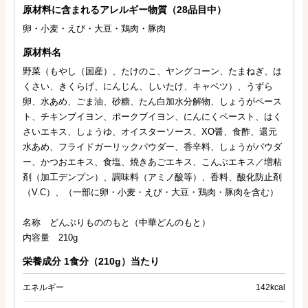
原材料に含まれるアレルギー物質（28品目中）
卵・小麦・えび・大豆・鶏肉・豚肉
原材料名
野菜（もやし（国産）、たけのこ、ヤングコーン、たまねぎ、は
くさい、きくらげ、にんじん、しいたけ、キャベツ）、うずら
卵、水あめ、ごま油、砂糖、たん白加水分解物、しょうがペース
ト、チキンブイヨン、ポークブイヨン、にんにくペースト、はく
さいエキス、しょうゆ、オイスターソース、XO醤、食酢、還元
水あめ、フライドガーリックパウダー、香辛料、しょうがパウダ
ー、かつおエキス、食塩、焼きあごエキス、こんぶエキス／増粘
剤（加工デンプン）、調味料（アミノ酸等）、香料、酸化防止剤
（V.C）、（一部に卵・小麦・えび・大豆・鶏肉・豚肉を含む）
名称 どんぶりもののもと（中華どんのもと）
内容量 210g
栄養成分 1食分（210g）当たり
エネルギー
142kcal