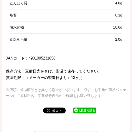
たんぱく質
4.8g
脂質
6.3g
炭水化物
16.6g
食塩相当量
2.0g
JANコード：4901005231658
保存方法：直射日光をさけ、常温で保存してください。
賞味期限：（メーカーの製造日より）13ヶ月
※店頭に並ぶ商品とは異なる場合がございます。必ず、お手元の商品パッケ
ージにて原材料名・栄養成分表示のご確認をお願い致します。