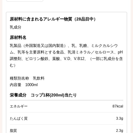
原材料に含まれるアレルギー物質（28品目中）
乳成分
原材料名
乳製品（外国製造又は国内製造）、乳、乳糖、ミルクカルシウ
ム、乳等を主要原料とする食品、乳清ミネラル／セルロース、pH
調整剤、ピロリン酸鉄、葉酸、V.D、V.B12、（一部に乳成分を含
む）
種類別名称 乳飲料
内容量 1000ml
栄養成分 コップ1杯(200ml)当たり
エネルギー
87kcal
たんぱく質
3.3g
脂質
2.3g