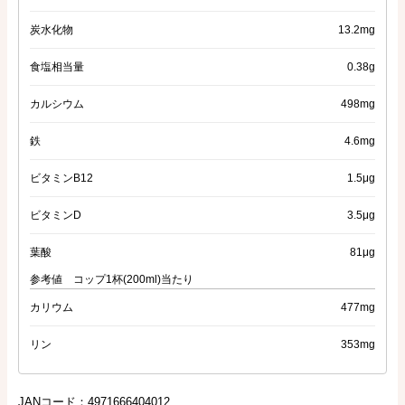
炭水化物
13.2mg
食塩相当量
0.38g
カルシウム
498mg
鉄
4.6mg
ビタミンB12
1.5μg
ビタミンD
3.5μg
葉酸
81μg
参考値 コップ1杯(200ml)当たり
カリウム
477mg
リン
353mg
JANコード：4971666404012