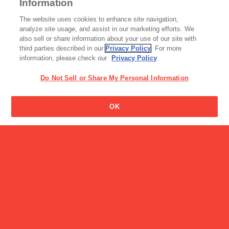
Information
よいですか？
読み物一覧
The website uses cookies to enhance site navigation,
コーヒーゼリーは、万能デ
analyze site usage, and assist in our marketing efforts. We
ザート！？
also sell or share information about your use of our site with
third parties described in our
Privacy Policy
. For more
information, please check our
Privacy Policy
Do Not Sell or Share My Personal Information
OK
飲料
加工食品・カレー
野菜足りてますか？
洋風炒めごはんの素