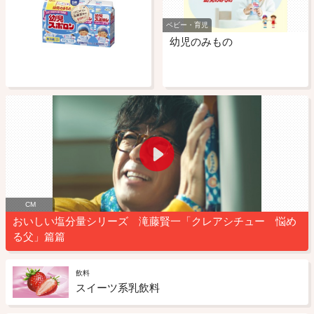
ベビー・育児
幼児のみもの
CM
おいしい塩分量シリーズ 滝藤賢一「クレアシチュー 悩め
る父」篇篇
飲料
スイーツ系乳飲料