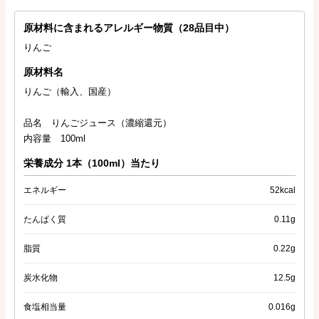
原材料に含まれるアレルギー物質（28品目中）
りんご
原材料名
りんご（輸入、国産）
品名 りんごジュース（濃縮還元）
内容量 100ml
栄養成分 1本（100ml）当たり
エネルギー
52kcal
たんぱく質
0.11g
脂質
0.22g
炭水化物
12.5g
食塩相当量
0.016g