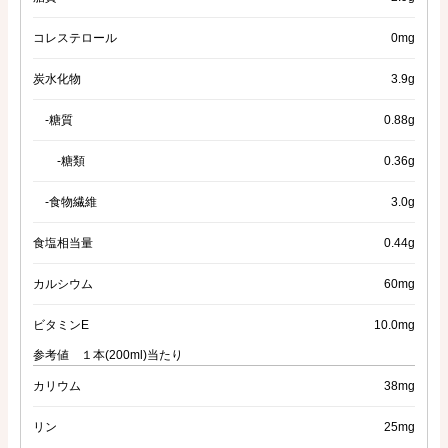
コレステロール
0mg
炭水化物
3.9g
-糖質
0.88g
-糖類
0.36g
-食物繊維
3.0g
食塩相当量
0.44g
カルシウム
60mg
ビタミンE
10.0mg
参考値 １本(200ml)当たり
カリウム
38mg
リン
25mg