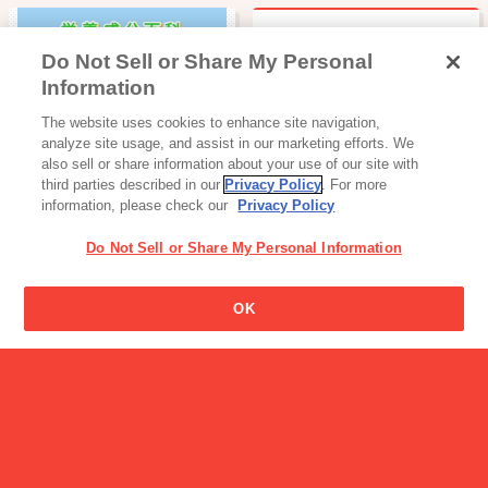
Do Not Sell or Share My Personal
牛乳は夜飲むと太るのです
Information
か?
The website uses cookies to enhance site navigation,
栄養成分百科
analyze site usage, and assist in our marketing efforts. We
also sell or share information about your use of our site with
third parties described in our
Privacy Policy
. For more
information, please check our
Privacy Policy
Do Not Sell or Share My Personal Information
OK
飲料
加工食品・カレー
カフェオーレ
バランス食堂