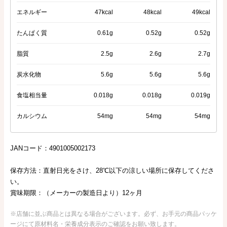
エネルギー
47kcal
48kcal
49kcal
たんぱく質
0.61g
0.52g
0.52g
脂質
2.5g
2.6g
2.7g
炭水化物
5.6g
5.6g
5.6g
食塩相当量
0.018g
0.018g
0.019g
カルシウム
54mg
54mg
54mg
JANコード：4901005002173
保存方法：直射日光をさけ、28℃以下の涼しい場所に保存してくださ
い。
賞味期限：（メーカーの製造日より）12ヶ月
※店舗に並ぶ商品とは異なる場合がございます。必ず、お手元の商品パッケ
ージにて原材料名・栄養成分表示のご確認をお願い致します。