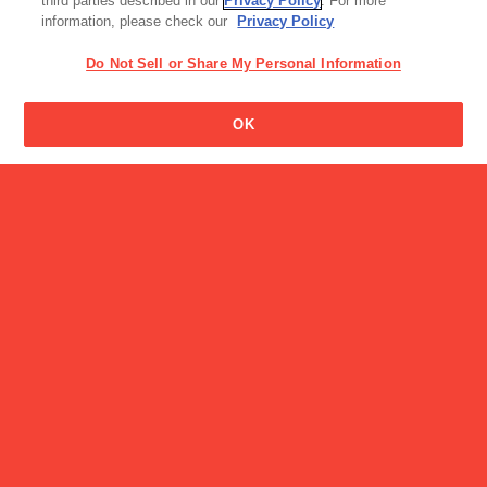
third parties described in our
Privacy Policy
. For more
information, please check our
Privacy Policy
Do Not Sell or Share My Personal Information
OK
スナック・ビスケット・クッキー
アイス
ビスコ
手づくり風ソフトコーン
CM
ジャイアントコーン「しあわせが とまらない秘密」WEBム
ービー