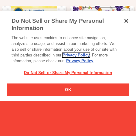
Do Not Sell or Share My Personal
Information
読み物一覧
アイス
The website uses cookies to enhance site navigation,
2026年イエローリボン「ベ
アイスの実
analyze site usage, and assist in our marketing efforts. We
スト・ファ…
also sell or share information about your use of our site with
third parties described in our
Privacy Policy
. For more
information, please check our
Privacy Policy
Do Not Sell or Share My Personal Information
OK
キャンペーン
【8/31まで限定】ビスコの
日スペシャ…