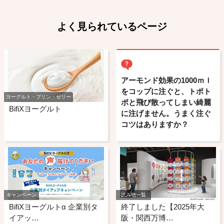
よく見られているページ
アーモンド効果の1000ｍｌ
をコップに注ぐと、トポト
ヨーグルト・プリン・ゼリー
ポと飛び散ってしまい綺麗
BifiXヨーグルト
に注げません。うまく注ぐ
コツはありますか？
キャンペーン
読み物一覧
BifiXヨーグルトα 企業別タ
終了しました【2025年大
イアッ…
阪・関西万博…