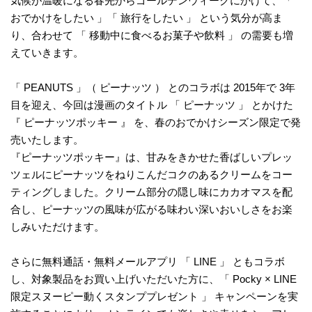
気候が温暖になる春先からゴールデンウィークにかけて、「
おでかけをしたい 」「 旅行をしたい 」 という気分が高ま
り、合わせて 「 移動中に食べるお菓子や飲料 」 の需要も増
えていきます。
「 PEANUTS 」（ ピーナッツ ） とのコラボは 2015年で 3年
目を迎え、今回は漫画のタイトル 「 ピーナッツ 」 とかけた
『 ピーナッツポッキー 』 を、春のおでかけシーズン限定で発
売いたします。
『ピーナッツポッキー』は、甘みをきかせた香ばしいプレッ
ツェルにピーナッツをねりこんだコクのあるクリームをコー
ティングしました。クリーム部分の隠し味にカカオマスを配
合し、ピーナッツの風味が広がる味わい深いおいしさをお楽
しみいただけます。
さらに無料通話・無料メールアプリ 「 LINE 」 ともコラボ
し、対象製品をお買い上げいただいた方に、「 Pocky × LINE
限定スヌーピー動くスタンププレゼント 」 キャンペーンを実