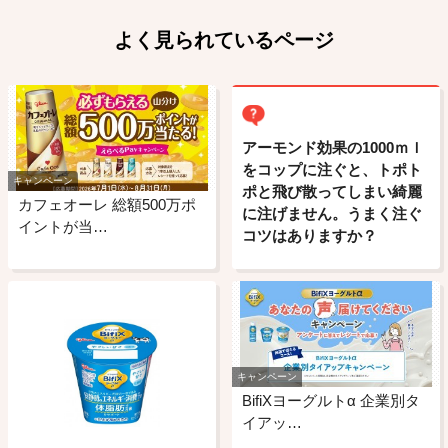
よく見られているページ
アーモンド効果の1000ｍｌ
をコップに注ぐと、トポト
キャンペーン
ポと飛び散ってしまい綺麗
カフェオーレ 総額500万ポ
に注げません。うまく注ぐ
イントが当…
コツはありますか？
キャンペーン
BifiXヨーグルトα 企業別タ
イアッ…