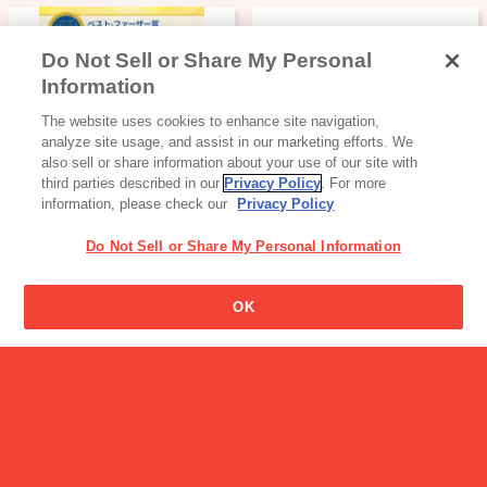
Do Not Sell or Share My Personal
Information
読み物一覧
The website uses cookies to enhance site navigation,
2026年イエローリボン「ベ
analyze site usage, and assist in our marketing efforts. We
スト・ファ…
also sell or share information about your use of our site with
third parties described in our
Privacy Policy
. For more
information, please check our
Privacy Policy
Do Not Sell or Share My Personal Information
OK
アイス
読み物一覧
パピコ ブランドサイト
LEEを担当する社員４名が
徹底検証！ …