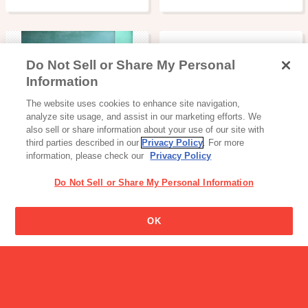
Do Not Sell or Share My Personal
Information
読み物一覧
The website uses cookies to enhance site navigation,
【セブンティーンアイス自
analyze site usage, and assist in our marketing efforts. We
販機設置事例イ…
also sell or share information about your use of our site with
third parties described in our
Privacy Policy
. For more
information, please check our
Privacy Policy
Do Not Sell or Share My Personal Information
OK
アイス
キャンペーン
パピコ ブランドサイト
【8/31まで限定】ビスコの
日スペシャ…