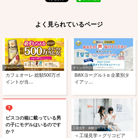
よく見られているページ
キャンペーン
キャンペーン
カフェオーレ 総額500万ポ
BifiXヨーグルトα 企業別タ
イントが当…
イアッ…
ビスコの箱に載っている男
の子にモデルはいるのです
工場見学・体験スポット
か？
＜工場見学＞グリコピア