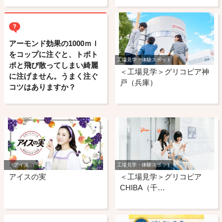
アーモンド効果の1000ｍｌ
をコップに注ぐと、トポト
工場見学・体験スポット
ポと飛び散ってしまい綺麗
＜工場見学＞グリコピア神
に注げません。うまく注ぐ
戸（兵庫）
コツはありますか？
アイス
工場見学・体験スポット
アイスの実
＜工場見学＞グリコピア
CHIBA（千…