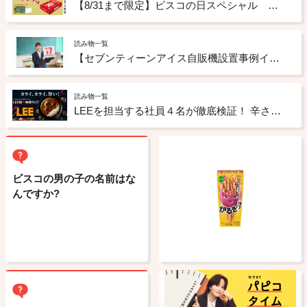
【8/31まで限定】ビスコの日スペシャル 谷口智則さんコラボスマイルビスコ
読み物一覧
【セブンティーンアイス自販機設置事例インタビューVol.4】うちの高校にも置けちゃう！？ 全国の高校にセブンティーンアイス自販機が増殖中！ 大阪府立八尾北高校の場合
読み物一覧
LEEを担当する社員４名が徹底検証！ 辛さを見える化した「LEE旨辛体感マップ」公開
ビスコの男の子の名前はな
んですか?