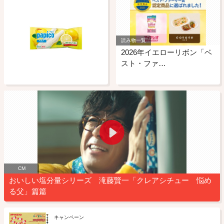
読み物一覧
2026年イエローリボン「ベ
スト・ファ…
CM
おいしい塩分量シリーズ 滝藤賢一「クレアシチュー 悩め
る父」篇篇
キャンペーン