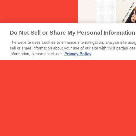
Do Not Sell or Share My Personal Information
アイス
パピコ ブランド
The website uses cookies to enhance site navigation, analyze site usage
sell or share information about your use of our site with third parties de
information, please check our
Privacy Policy