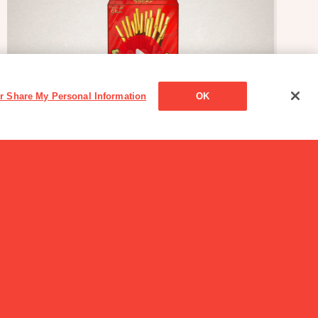
or Share My Personal Information
OK
CM
【秘密大公開】工場潜入！ポッキー★チョコのつけ
方
ビスコの男の子の名前
はなんですか?