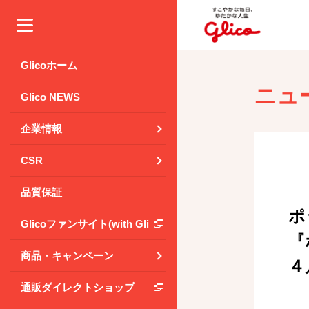
メニュー
Glicoホーム
ニュ
Glico NEWS
企業情報
CSR
品質保証
ポ
Glicoファンサイト(with Glico Park)
『
商品・キャンペーン
４
通販ダイレクトショップ