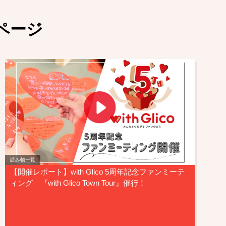
ページ
読み物一覧
【開催レポート】with Glico 5周年記念ファンミーテ
ィング 『with Glico Town Tour』催行！