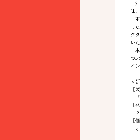
江崎
味』
本
した
クタ
いた
本
つぶ
イン
＜新
【製
『
【発
２
【価
オ