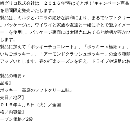
グリコ株式会社は、２０１６年“春はそとポ！”キャンペーン商品
を期間限定発売いたします。
製品は、ミルクとバニラの絶妙な調和により、まるでソフトクリー
。パッケージは、ワイワイと家族や友達と一緒にそとで遊ぶイメ
ー」を使用し、パッケージ裏面には太陽光にあてると絵柄が浮か
します。
製品に加えて「ポッキーチョコレート」、「ポッキー＜極細＞」、
いちごポッキー」、「アーモンドクラッシュポッキー」の全６種
アップいたします。春の行楽シーズンを迎え、ドライブや遠足の
製品の概要＞
品名】
ポッキー 高原のソフトクリーム味』
売日／地区】
０１６年４月５日（火）／全国
格／内容量】
ープン価格／2袋