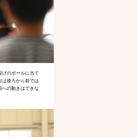
投げのボールに当て
方は後ろから前では
前への動きはできな