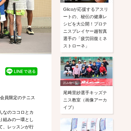
Glicoが応援するアスリ
ートの、秘伝の健康レ
シピを大公開！プロテ
ニスプレイヤー越智真
選手の「疲労回復ミネ
ストローネ」
読み物一覧
尾﨑里紗選手キッズテ
ブ会員限定のテニス
ニス教室（画像アーカ
イブ）
んなのココロとカ
り組みの一環とし
て、レッスンが行