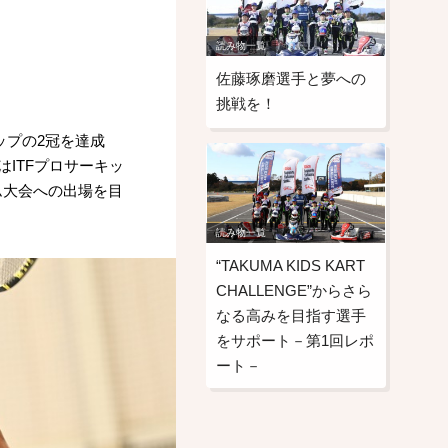
読み物一覧
佐藤琢磨選手と夢への
挑戦を！
カップの2冠を達成
はITFプロサーキッ
ム大会への出場を目
読み物一覧
“TAKUMA KIDS KART
CHALLENGE”からさら
なる高みを目指す選手
をサポート－第1回レポ
ート－