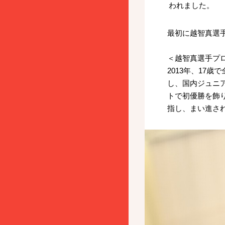
われました。
最初に越智真選
＜越智真選手プ
2013年、17
し、国内ジュニア
トで初優勝を飾り
指し、まい進さ