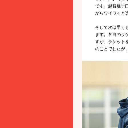
です。越智選手
がらワイワイと
そして次は早く
ます。各自のラ
すが、ラケット
のことでしたが