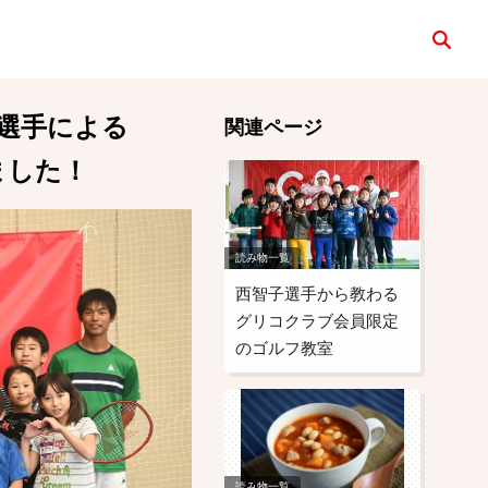
検索
真選手による
関連ページ
ました！
読み物一覧
西智子選手から教わる
グリコクラブ会員限定
のゴルフ教室
読み物一覧