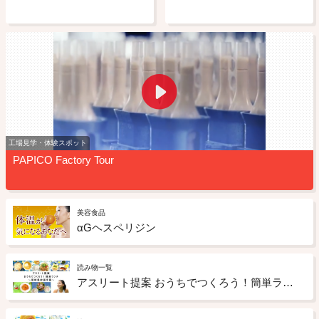
工場見学・体験スポット
PAPICO Factory Tour
美容食品
αGヘスペリジン
読み物一覧
アスリート提案 おうちでつくろう！簡単ランチ 尾﨑里紗選手篇