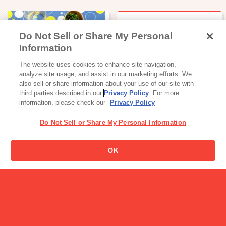
Do Not Sell or Share My Personal
ビッテの名前の由来はなん
Information
ですか？
読み物一覧
The website uses cookies to enhance site navigation,
【レシピ紹介】体調を整え
analyze site usage, and assist in our marketing efforts. We
たいときのラン…
also sell or share information about your use of our site with
third parties described in our
Privacy Policy
. For more
information, please check our
Privacy Policy
Do Not Sell or Share My Personal Information
OK
スポーツサプリ
パワープロダクション
エキストラ…