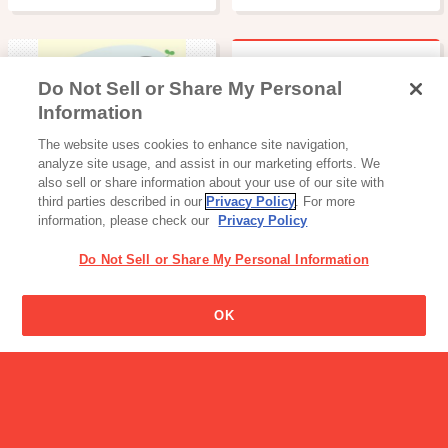
Do Not Sell or Share My Personal
「難消化性デキストリン」
Information
って何ですか？
ベビー・育児
The website uses cookies to enhance site navigation,
幼児のみもの
analyze site usage, and assist in our marketing efforts. We
also sell or share information about your use of our site with
third parties described in our
Privacy Policy
. For more
information, please check our
Privacy Policy
Do Not Sell or Share My Personal Information
なぜカエルの貯金箱なの？
OK
読み物一覧
Glicoクイズ【プッチンプリ
ン編（へ…