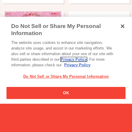
Do Not Sell or Share My Personal
Information
読み物一覧
The website uses cookies to enhance site navigation,
今年も登場！思わずお皿
analyze site usage, and assist in our marketing efforts. We
に“プッチン”し…
also sell or share information about your use of our site with
third parties described in our
Privacy Policy
. For more
information, please check our
Privacy Policy
Do Not Sell or Share My Personal Information
幼児のみものの特徴は?
OK
飲料
グリコＪＡ牛乳さが生まれ