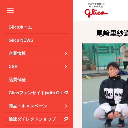
メニュー
Glicoホーム
尾﨑里紗
Glico NEWS
企業情報
CSR
品質保証
Glicoファンサイト(with Glico Park)
商品・キャンペーン
通販ダイレクトショップ