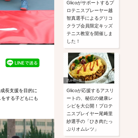
Glicoがサポートするプ
ロテニスプレーヤー越
智真選手によるグリコ
クラブ会員限定キッズ
テニス教室を開催しま
した！
読み物一覧
Glicoが応援するアスリ
の成長支援を目的に
ートの、秘伝の健康レ
スをする子どもにも
シピを大公開！プロテ
ニスプレイヤー尾﨑里
紗選手の「ひき肉たっ
ぷりオムレツ」