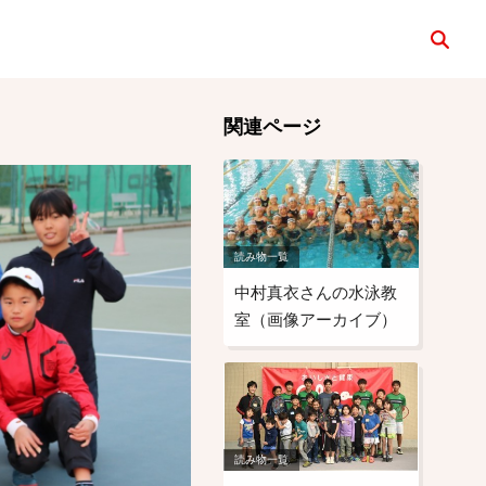
検索
）
関連ページ
読み物一覧
中村真衣さんの水泳教
室（画像アーカイブ）
読み物一覧