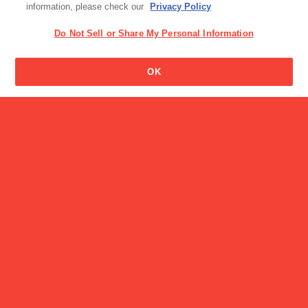
information, please check our
Privacy Policy
Do Not Sell or Share My Personal Information
OK
読み物一覧
西智子選手から教わるグリ
選手活動サポート
コクラブ会員限…
CM
企業広告 GOOD LIFE CIRCLE「からだはデータでできてい
る」篇