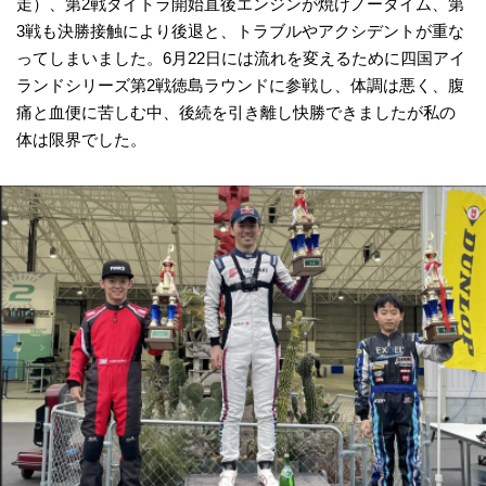
走）、第2戦タイトラ開始直後エンジンが焼けノータイム、第
3戦も決勝接触により後退と、トラブルやアクシデントが重な
ってしまいました。6月22日には流れを変えるために四国アイ
ランドシリーズ第2戦徳島ラウンドに参戦し、体調は悪く、腹
痛と血便に苦しむ中、後続を引き離し快勝できましたが私の
体は限界でした。