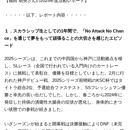
【福田 胡央さんの2025年度活動レポート】
・・・・・以下、レポート内容・・・・・
１．スカラシップ生としての1年間で、「No Attack No Chan
ce」を通じて夢をもって頑張ることの大切さを感じたエピソ
ード
2025シーズンは、これまでの中四国から神戸に活動拠点を移
し、SLレース（全国で行われている入門向けのカートレー
ス）に挑戦して表彰台、優勝を目標としていました。2月に行
われた神戸デビュー戦、2025シリーズ前哨戦のKSC杯ではタ
イトラ総合2位、予選総合ファステスト、SSフレッシュマン優
勝と幸先の良い出だしでした。しかし、春ごろから2024年に
発症した持病の潰瘍性大腸炎の症状が悪化し、身体的にきつ
い状態での参戦が続きました。
いざシーズンが始まると開幕戦は決勝接触によりDNF（未完