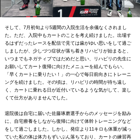
そして、7月初旬より5週間の入院生活を余儀なくされまし
た。ただ、入院中もカートのことを考え続けました。出場す
るはずだったレースを配信で見ては歯がゆい思いをして過ご
しましたが、少しづつ症状が落ち着きリハビリが始まると、
いつまでもネガティブではだめだと思い、リハビリの先生に
お願いしてカート復帰に向けたメニューを組んでもらい、
「早くカートに乗りたい！」の一心で毎日前向きにトレーニ
ングを続けました。その頃は、リハビリの時間が待ち遠し
く、カートに乗れる日が近付いているような気がして、楽し
くて仕方がありませんでした。
退院後は自宅に届いた佐藤琢磨選手からのメッセージを励み
に、自宅療養をしながら復帰に向けて体幹トレーニングなど
をして過ごしました。しかし、発症より11キロも体重が減っ
ていた私の体は体力もずいぶん落ちており、カートの練習再