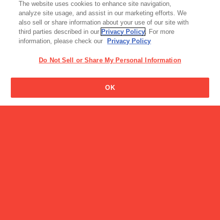
違いはなんですか?
The website uses cookies to enhance site navigation,
パワープロダクション
analyze site usage, and assist in our marketing efforts. We
エキストラ…
also sell or share information about your use of our site with
third parties described in our
Privacy Policy
. For more
information, please check our
Privacy Policy
Do Not Sell or Share My Personal Information
ビスコにはどんな種類の乳
OK
酸菌が入っているのです
読み物一覧
か？
濱邉 誠己さんの2024年度第
3回レポ…