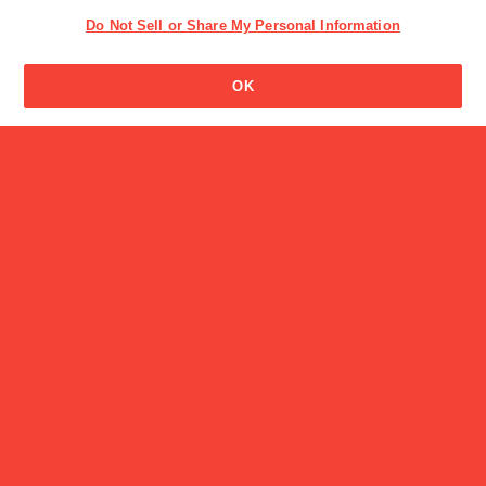
Do Not Sell or Share My Personal Information
OK
美容食品
αGヘスペリジン
商品
アソビグリコ おもちゃのあそびかた