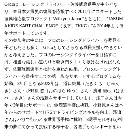
Glicoは、レーシングドライバー・佐藤琢磨選手が中心とな
り、東日本大震災の復興を応援すべく2011年にスタートした
復興地応援プロジェクト“With you Japan”とともに、 “TAKUM
A KIDS KART CHALLENGE（以下、TKKC）”を2014年より毎
年サポートしています。
その参加者の中には、プロのレーシングドライバーを夢見る
子どもたちも多く、Glicoとしてさらなる成長支援ができない
かと考えました。プロのレーシングドライバーを目指すに
は、相当な厳しい道のりと狭き門をくぐり抜けなければなら
ず、佐藤琢磨選手と検討を重ねた結果、プロのレーシングド
ライバーを目指す上での第一歩をサポートするプログラムを
始動。3年目となる2022年は、瀧口純輝（たきぐち じゅん
き）さん・小野原 悠（おのはら ゆう）さん・濱邊 誠己（はま
べ まさき）さんの活動をサポートしています。瀧口さんは今
年で3年目のサポートで、鈴鹿選手権に挑戦。小野原さんは本
年からのサポートでHRSでドライビングスキルを向上。濱邉
さんはパリで行われる世界選手権に挑戦。3選手それぞれが将
来の夢に向かって挑戦する様子を、各選手からレポートをい