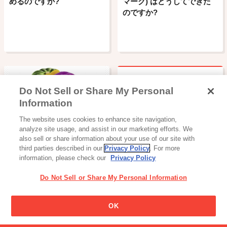
めるのですか?
マーク) はどうしてできた
のですか?
Do Not Sell or Share My Personal
牛乳・加工乳・乳飲料の違
Information
いは何ですか？
飲料
The website uses cookies to enhance site navigation,
野菜足りてますか？
analyze site usage, and assist in our marketing efforts. We
also sell or share information about your use of our site with
third parties described in our
Privacy Policy
. For more
information, please check our
Privacy Policy
Do Not Sell or Share My Personal Information
OK
スナック・ビスケット・クッキー
ビスコ