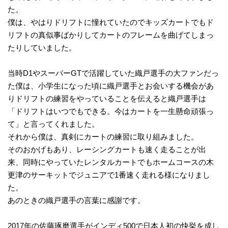
た。
僕は、やはりドリフトに憧れていたのでキッズカートでもド
リフトの真似事ばかりしてカートのフレームを曲げてしまっ
たりしていました。
当時D1やスーパーGTで活躍していた織戸選手の大ファンだっ
た僕は、小学生になった頃に織戸選手とお会いする機会があ
りドリフトの練習をやっていることを伝えると織戸選手は
「ドリフトはいつでもできる。今はカートを一生懸命頑張っ
て」と言ってくれました。
それから僕は、真剣にカートの練習に取り組みました。
そのおかげもあり、レーシングカートも速く走ることが出
来、同時にやっていたレンタルカートでもホームコースの木
更津のサーキットでジュニアで1番速く走れる様になりまし
た。
あのときの織戸選手の言葉に感謝です。
2017年の佐藤琢磨選手がインディ500で日本人初の快挙を成し