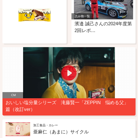
読み物一覧
濱邉 誠己さんの2024年度第
2回レポ…
CM
おいしい塩分量シリーズ 滝藤賢一「ZEPPIN 悩める父」
篇（改訂ver）
加工食品・カレー
亜麻仁（あまに）サイクル