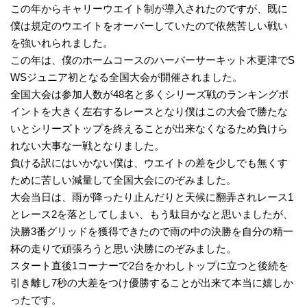
この年からキャリーウエイト制が導入されたのですが、既に
僕は規定のウエイトをオーバーしていたので依然苦しい戦い
を強いれられました。
この年は、僕のホームコースのハーバーサーキット木更津でS
WSジュニア初となる全国大会が開催されました。
全国大会は参加人数が48名と多くシリーズ戦のランキングポ
イントを大きく左右するレースとなり僕はこの大会で勝たな
いとシリーズトップを終えることが出来なくなるため負けら
れない大事な一戦となりました。
負ける訳にはいかない僕は、ウエイトの差を少しでも無くす
ために苦しい減量して全国大会にのぞみました。
大会当日は、雨が降ったり止んだりと天候に翻弄されレース1
とレース2を落としてしまい、もう駄目かなと思いましたが、
決勝3番グリッドを獲得できたので雨の中の決勝を自分の精一
杯の走りで頑張ろうと思い決勝にのぞみました。
スタート直後1コーナーで2台をかわしトップに立つと後続を
引き離し7秒の大差をつけ優勝することが出来て本当に嬉しか
ったです。