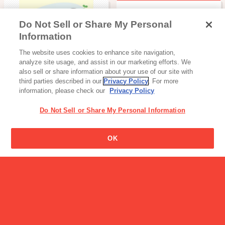
Do Not Sell or Share My Personal
プリッツの「ロースト」味
Information
とはどういう味なのです
ベビー・育児
か？
The website uses cookies to enhance site navigation,
幼児のみもの
analyze site usage, and assist in our marketing efforts. We
also sell or share information about your use of our site with
third parties described in our
Privacy Policy
. For more
information, please check our
Privacy Policy
Do Not Sell or Share My Personal Information
グリコはなんでハートの形
OK
なんですか？
読み物一覧
“TAKUMA KIDS KART C…