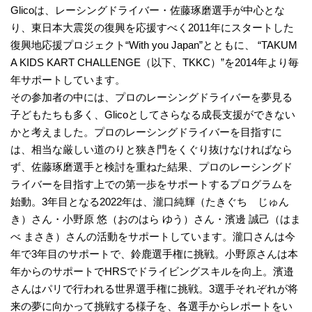
Glicoは、レーシングドライバー・佐藤琢磨選手が中心とな
り、東日本大震災の復興を応援すべく2011年にスタートした
復興地応援プロジェクト“With you Japan”とともに、 “TAKUM
A KIDS KART CHALLENGE（以下、TKKC）”を2014年より毎
年サポートしています。
その参加者の中には、プロのレーシングドライバーを夢見る
子どもたちも多く、Glicoとしてさらなる成長支援ができない
かと考えました。プロのレーシングドライバーを目指すに
は、相当な厳しい道のりと狭き門をくぐり抜けなければなら
ず、佐藤琢磨選手と検討を重ねた結果、プロのレーシングド
ライバーを目指す上での第一歩をサポートするプログラムを
始動。3年目となる2022年は、瀧口純輝（たきぐち じゅん
き）さん・小野原 悠（おのはら ゆう）さん・濱邊 誠己（はま
べ まさき）さんの活動をサポートしています。瀧口さんは今
年で3年目のサポートで、鈴鹿選手権に挑戦。小野原さんは本
年からのサポートでHRSでドライビングスキルを向上。濱邉
さんはパリで行われる世界選手権に挑戦。3選手それぞれが将
来の夢に向かって挑戦する様子を、各選手からレポートをい