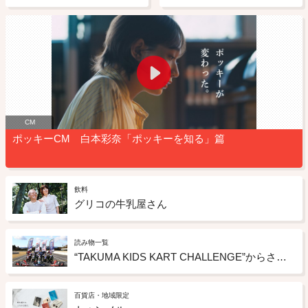
CM
ポッキーCM 白本彩奈「ポッキーを知る」篇
飲料
グリコの牛乳屋さん
読み物一覧
“TAKUMA KIDS KART CHALLENGE”からさらなる高みを目指す選手をサポート－第1回レポート－
百貨店・地域限定