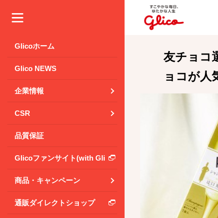
メニュー
Glicoホーム
友チョコ
Glico NEWS
ョコが人気
企業情報
CSR
品質保証
Glicoファンサイト(with Glico Park)
商品・キャンペーン
通販ダイレクトショップ