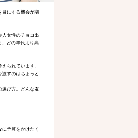
を目にする機会が増
社会人女性のチョコ出
円と、どの年代より高
考えられています。
を渡すのはちょっと
の選び方。どんな友
なに予算をかけたく