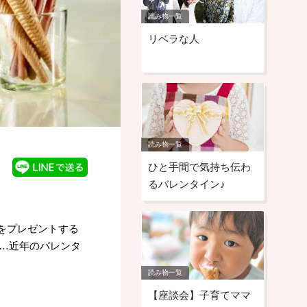
読み物一覧
リベラな人
読み物一覧
ひと手間で気持ち伝わ
るバレンタイン♪
をプレゼントする
年…近年のバレンタ
読み物一覧
【座談会】子育てママ