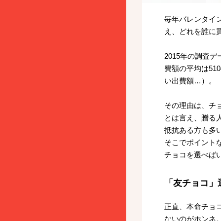
毎年バレンタイ
え、どれを誰に
2015年の調査
費額の平均は51
い出費額…）。
その理由は、チ
とは言え、贈る
抵抗ある方も多
そこでポイント
チョコを選べば
「友チョコ」
正直、本命チョ
ないのがホンネ