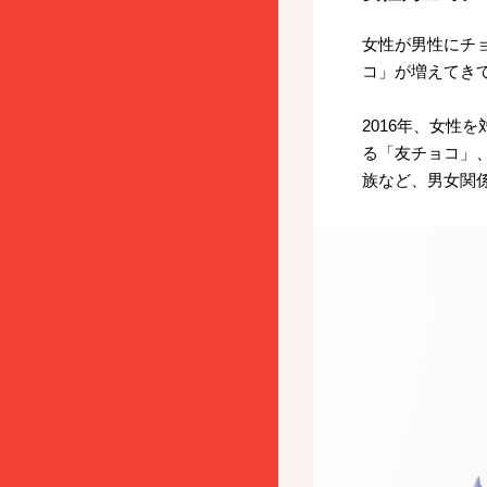
女性が男性にチ
コ」が増えてき
2016年、女性
る「友チョコ」
族など、男女関