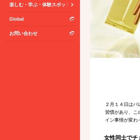
楽しむ・学ぶ・体験スポット
Global
お問い合わせ
２月１４日はバ
習慣があり、こ
イン事情が変わ
女性同士でチ