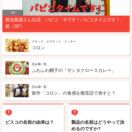
CM
菊池風磨さん出演 パピコ「今です！パピコタイムです！」
篇（30”）
スナック・ビスケット・クッキー
コロン
読み物一覧
ふわふわ帽子の「サンタクロースカレー」
読み物一覧
新作「コロン」の食感を擬音語で表すと？
ビスコの名前の由来は？
製品の名前はどうやって決
めるのですか?