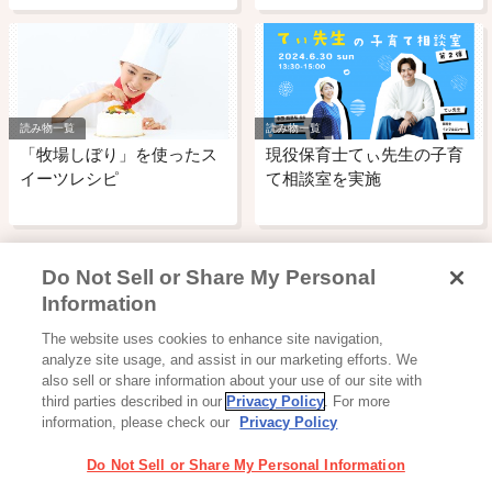
読み物一覧
読み物一覧
「牧場しぼり」を使ったス
現役保育士てぃ先生の子育
イーツレシピ
て相談室を実施
Do Not Sell or Share My Personal
Information
The website uses cookies to enhance site navigation,
Glicoからの最新情報を受け取る
analyze site usage, and assist in our marketing efforts. We
also sell or share information about your use of our site with
third parties described in our
Privacy Policy
. For more
information, please check our
Privacy Policy
Glicoホーム
お問い合わせ
ご利用規約
利用者情報の外部送信について
Do Not Sell or Share My Personal Information
プライバシーポリシー
ソーシャルメディアポリシー
サイトマップ
Cookie 設定