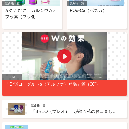
読み物一覧
読み物一覧
かむたびに、カルシウムと
POs-Ca（ポスカ）
フッ素（フッ化…
CM
「BifiXヨーグルトα（アルファ）登場」篇（30"）
読み物一覧
「BREO（ブレオ）」が叙々苑のお口直しサービスに