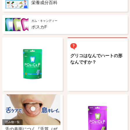
栄養成分百科
ガム・キャンディー
ポスカF
グリコはなんでハートの形
なんですか？
読み物一覧
舌の表面につく『舌苔（ぜ