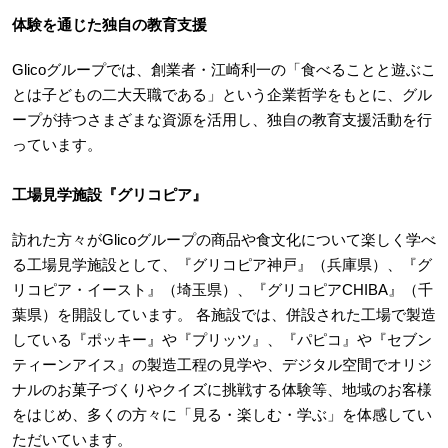
体験を通じた独自の教育支援
Glicoグループでは、創業者・江崎利一の「食べることと遊ぶこ
とは子どもの二大天職である」という企業哲学をもとに、グル
ープが持つさまざまな資源を活用し、独自の教育支援活動を行
っています。
工場見学施設『グリコピア』
訪れた方々がGlicoグループの商品や食文化について楽しく学べ
る工場見学施設として、『グリコピア神戸』（兵庫県）、『グ
リコピア・イースト』（埼玉県）、『グリコピアCHIBA』（千
葉県）を開設しています。 各施設では、併設された工場で製造
している『ポッキー』や『プリッツ』、『パピコ』や『セブン
ティーンアイス』の製造工程の見学や、デジタル空間でオリジ
ナルのお菓子づくりやクイズに挑戦する体験等、地域のお客様
をはじめ、多くの方々に「見る・楽しむ・学ぶ」を体感してい
ただいています。