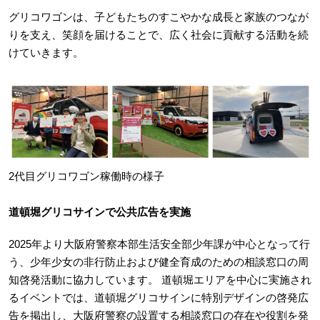
グリコワゴンは、子どもたちのすこやかな成長と家族のつなが
りを支え、笑顔を届けることで、広く社会に貢献する活動を続
けていきます。
2代目グリコワゴン稼働時の様子
道頓堀グリコサインで公共広告を実施
2025年より大阪府警察本部生活安全部少年課が中心となって行
う、少年少女の非行防止および健全育成のための相談窓口の周
知啓発活動に協力しています。 道頓堀エリアを中心に実施され
るイベントでは、道頓堀グリコサインに特別デザインの啓発広
告を掲出し、大阪府警察の設置する相談窓口の存在や役割を発