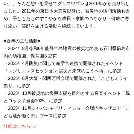
い。」そんな想いを乗せてグリコワゴンは2010年から走り出し
ました。2011年の東日本大震災以降は、被災地の訪問活動も含
め、子どもたちのすこやかな成長・家族のつながり・健康に寄
り添い、笑顔を届ける活動を継続しています。
=近年の主な活動=
・2024年8月令和6年能登半島地震の被災地である石川県輪島市
内の幼稚園、保育園を訪問
・2025年4月防災に関して産学官連携で開催されたイベント
「レジリエンスセッション 震災と未来のこうべ博」に参加
・2025年8月大阪・関西万博会場で開催された「こどもミライ
祭り」に参加
・2025年10月被災地の復興支援を目的とする音楽イベント「風
とロック芋煮会2025」に参加
・2025年11月ジャパンモビリティショー会場内キッザニア「こ
ども達が働く街」ブースに参加
詳細はこちら