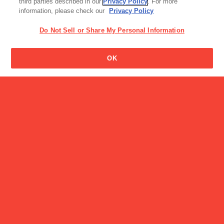
third parties described in our
Privacy Policy
. For more
information, please check our
Privacy Policy
Do Not Sell or Share My Personal Information
消費期限と賞味期限はどう
OK
違うのですか?
読み物一覧
Glico社員駅伝とは！？
CM
「BifiXヨーグルトα（アルファ）登場」篇（30"）