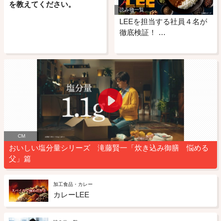
を教えてください。
読み物一覧
LEEを担当する社員４名が
徹底検証！ …
CM
おいしい塩分量シリーズ 滝藤賢一「炊き込み御膳 悩める
父」篇
加工食品・カレー
カレーLEE