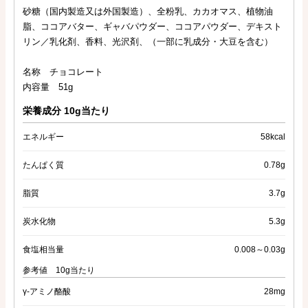
砂糖（国内製造又は外国製造）、全粉乳、カカオマス、植物油
脂、ココアバター、ギャバパウダー、ココアパウダー、デキスト
リン／乳化剤、香料、光沢剤、（一部に乳成分・大豆を含む）
名称 チョコレート
内容量 51g
栄養成分 10g当たり
エネルギー
58kcal
たんぱく質
0.78g
脂質
3.7g
炭水化物
5.3g
食塩相当量
0.008～0.03g
参考値 10g当たり
γ-アミノ酪酸
28mg