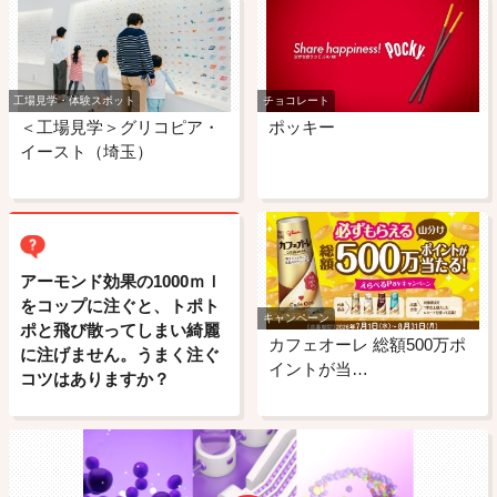
工場見学・体験スポット
チョコレート
＜工場見学＞グリコピア・
ポッキー
イースト（埼玉）
アーモンド効果の1000ｍｌ
をコップに注ぐと、トポト
キャンペーン
ポと飛び散ってしまい綺麗
カフェオーレ 総額500万ポ
に注げません。うまく注ぐ
イントが当…
コツはありますか？