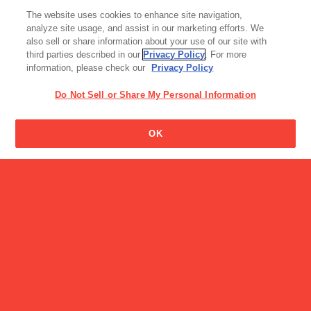
んですか?
読み物一覧
The website uses cookies to enhance site navigation,
LEEを担当する社員４名が
analyze site usage, and assist in our marketing efforts. We
徹底検証！ …
also sell or share information about your use of our site with
third parties described in our
Privacy Policy
. For more
information, please check our
Privacy Policy
Do Not Sell or Share My Personal Information
ビスコは何歳から食べさせ
OK
てもいいのですか?
スナック・ビスケット・クッキー
プリッツ