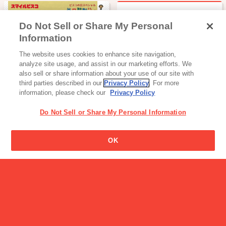
Do Not Sell or Share My Personal
ビスコは何歳から食べさせ
Information
てもいいのですか?
キャンペーン
The website uses cookies to enhance site navigation,
【8/31まで限定】ビスコの
analyze site usage, and assist in our marketing efforts. We
日スペシャ…
also sell or share information about your use of our site with
third parties described in our
Privacy Policy
. For more
information, please check our
Privacy Policy
Do Not Sell or Share My Personal Information
OK
工場見学・体験スポット
＜工場見学＞グリコピア神
戸（兵庫）