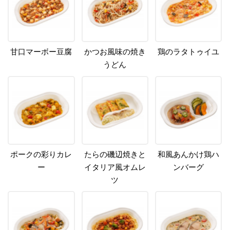
甘口マーボー豆腐
かつお風味の焼き
鶏のラタトゥイユ
うどん
ポークの彩りカレ
たらの磯辺焼きと
和風あんかけ鶏ハ
ー
イタリア風オムレ
ンバーグ
ツ