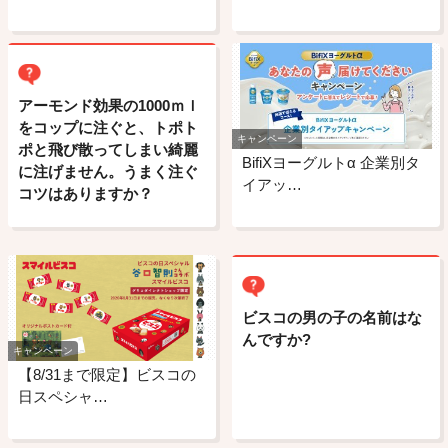
アーモンド効果の1000ｍｌ
をコップに注ぐと、トポト
キャンペーン
ポと飛び散ってしまい綺麗
BifiXヨーグルトα 企業別タ
に注げません。うまく注ぐ
イアッ…
コツはありますか？
ビスコの男の子の名前はな
んですか?
キャンペーン
【8/31まで限定】ビスコの
日スペシャ…