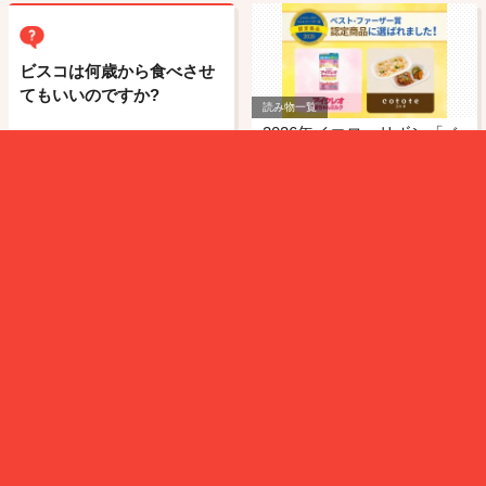
ビスコは何歳から食べさせ
てもいいのですか?
読み物一覧
2026年イエローリボン「ベ
スト・ファ…
CM
アーモンド効果 CM 松嶋菜々子「すこやかな毎日には、か
なわない。」篇